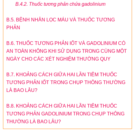
B.4.2. Thuốc tương phản chứa gadolinium
B.5. BỆNH NHÂN LỌC MÁU VÀ THUỐC TƯƠNG
PHẢN
B.6. THUỐC TƯƠNG PHẢN IỐT VÀ GADOLINIUM CÓ
AN TOÀN KHÔNG KHI SỬ DỤNG TRONG CÙNG MỘT
NGÀY CHO CÁC XÉT NGHIỆM THƯỜNG QUY
B.7. KHOẢNG CÁCH GIỮA HAI LẦN TIÊM THUỐC
TƯƠNG PHẢN IỐT TRONG CHỤP THÔNG THƯỜNG
LÀ BAO LÂU?
B.8. KHOẢNG CÁCH GIỮA HAI LẦN TIÊM THUỐC
TƯƠNG PHẢN GADOLINIUM TRONG CHỤP THÔNG
THƯỜNG LÀ BAO LÂU?