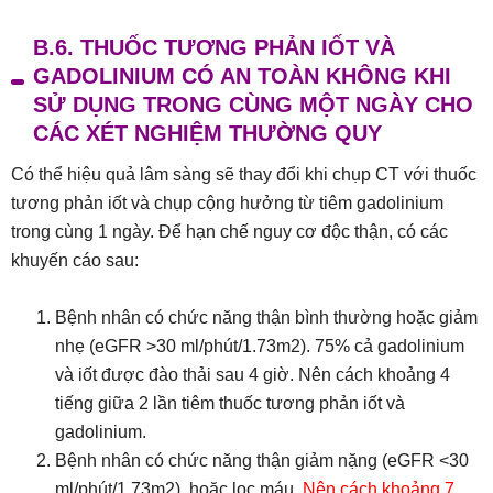
B.6. THUỐC TƯƠNG PHẢN IỐT VÀ
GADOLINIUM CÓ AN TOÀN KHÔNG KHI
SỬ DỤNG TRONG CÙNG MỘT NGÀY CHO
CÁC XÉT NGHIỆM THƯỜNG QUY
Có thể hiệu quả lâm sàng sẽ thay đổi khi chụp CT với thuốc
tương phản iốt và chụp cộng hưởng từ tiêm gadolinium
trong cùng 1 ngày. Để hạn chế nguy cơ độc thận, có các
khuyến cáo sau:
Bệnh nhân có chức năng thận bình thường hoặc giảm
nhẹ (eGFR >30 ml/phút/1.73m2). 75% cả gadolinium
và iốt được đào thải sau 4 giờ. Nên cách khoảng 4
tiếng giữa 2 lần tiêm thuốc tương phản iốt và
gadolinium.
Bệnh nhân có chức năng thận giảm nặng (eGFR <30
ml/phút/1.73m2), hoặc lọc máu.
Nên cách khoảng 7