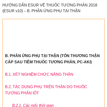
HƯỚNG DẪN ESUR VỀ THUỐC TƯƠNG PHẢN 2018
(ESUR v10) – B. PHẢN ỨNG PHỤ TẠI THẬN
B. PHẢN ỨNG PHỤ TẠI THẬN (TỔN THƯƠNG THẬN
CẤP SAU TIÊM THUỐC TƯƠNG PHẢN, PC-AKI)
B.1. XÉT NGHIỆM CHỨC NĂNG THẬN
B.2. TÁC DỤNG PHỤ TRÊN THẬN DO THUỐC
TƯƠNG PHẢN IỐT
B.2.1. Các mốc thời gian