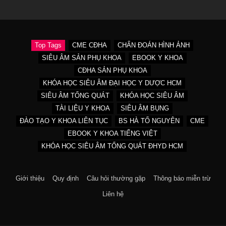
Top Tags
CME CĐHA
CHẨN ĐOÁN HÌNH ẢNH
SIÊU ÂM SẢN PHỤ KHOA
EBOOK Y KHOA
CĐHA SẢN PHỤ KHOA
KHÓA HỌC SIÊU ÂM ĐẠI HỌC Y DƯỢC HCM
SIÊU ÂM TỔNG QUÁT
KHÓA HỌC SIÊU ÂM
TÀI LIỆU Y KHOA
SIÊU ÂM BỤNG
ĐÀO TẠO Y KHOA LIÊN TỤC
BS HÀ TỐ NGUYÊN
CME
EBOOK Y KHOA TIẾNG VIỆT
KHÓA HỌC SIÊU ÂM TỔNG QUÁT ĐHYD HCM
Giới thiệu
Quy định
Câu hỏi thường gặp
Thông báo miễn trừ
Liên hệ