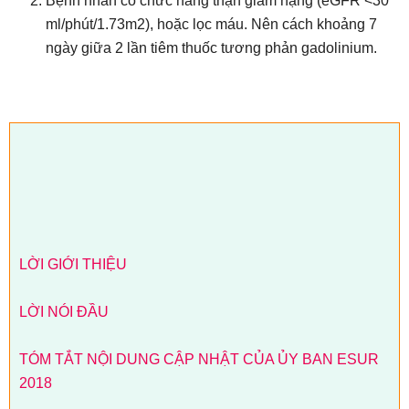
Bệnh nhân có chức năng thận giảm nặng (eGFR <30
ml/phút/1.73m2), hoặc lọc máu. Nên cách khoảng 7
ngày giữa 2 lần tiêm thuốc tương phản gadolinium.
LỜI GIỚI THIỆU
LỜI NÓI ĐẦU
TÓM TẮT NỘI DUNG CẬP NHẬT CỦA ỦY BAN ESUR
2018