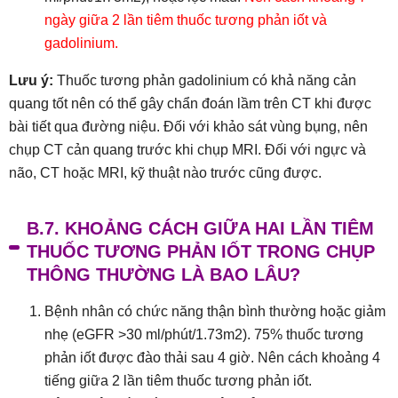
ngày giữa 2 lần tiêm thuốc tương phản iốt và
gadolinium.
Lưu ý:
Thuốc tương phản gadolinium có khả năng cản
quang tốt nên có thể gây chẩn đoán lầm trên CT khi được
bài tiết qua đường niệu. Đối với khảo sát vùng bụng, nên
chụp CT cản quang trước khi chụp MRI. Đối với ngực và
não, CT hoặc MRI, kỹ thuật nào trước cũng được.
B.7. KHOẢNG CÁCH GIỮA HAI LẦN TIÊM
THUỐC TƯƠNG PHẢN IỐT TRONG CHỤP
THÔNG THƯỜNG LÀ BAO LÂU?
Bệnh nhân có chức năng thận bình thường hoặc giảm
nhẹ (eGFR >30 ml/phút/1.73m2). 75% thuốc tương
phản iốt được đào thải sau 4 giờ. Nên cách khoảng 4
tiếng giữa 2 lần tiêm thuốc tương phản iốt.