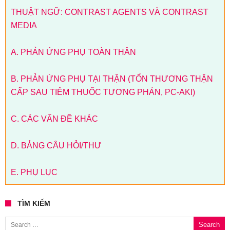
THUẬT NGỮ: CONTRAST AGENTS VÀ CONTRAST
MEDIA
A. PHẢN ỨNG PHỤ TOÀN THÂN
B. PHẢN ỨNG PHỤ TẠI THẬN (TỔN THƯƠNG THẬN
CẤP SAU TIÊM THUỐC TƯƠNG PHẢN, PC-AKI)
C. CÁC VẤN ĐỀ KHÁC
D. BẢNG CÂU HỎI/THƯ
E. PHỤ LỤC
TÌM KIẾM
Search for: