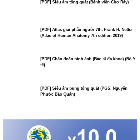
[PDF] Siêu âm tổng quát (Bệnh viện Chợ Rẫy)
[PDF] Atlas giải phẫu người 7th, Frank H. Netter
(Atlas of Human Anatomy 7th edition 2019)
[PDF] Chẩn đoán hình ảnh (Bác sĩ đa khoa) (Bộ Y
tế)
[PDF] Siêu âm bụng tổng quát (PGS. Nguyễn
Phước Bảo Quân)