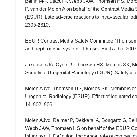
Bellin M-F, Stacul F, Webb JAW, Thomsen HS, Morc
P, van der Molen A on behalf of the Contrast Media
(ESUR). Late adverse reactions to intravascular iod
2305-2310.
ESUR Contrast Media Safety Committee (Thomsen 
and nephrogenic systemic fibrosis. Eur Radiol 2007
Jakobsen JÅ, Oyen R, Thomsen HS, Morcos SK, Me
Society of Urogenital Radiology (ESUR). Safety of 
Molen AJvd, Thomsen HS, Morcos SK, Members of C
Urogenital Radiology (ESUR). Effect of iodinated con
14: 902–906.
Molen AJvd, Reimer P, Dekkers IA, Bongartz G, Belli
Webb JAW, Thomsen HS on behalf of the ESUR Cont
injury part 1: Definition, incidence, role of contras