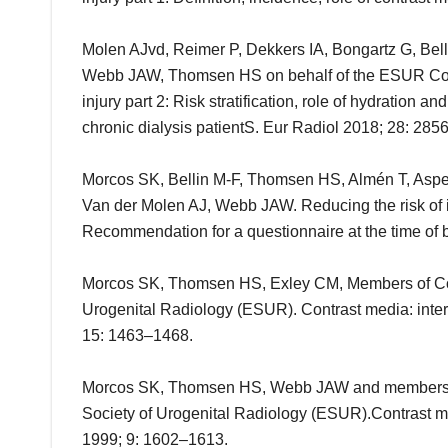
Molen AJvd, Reimer P, Dekkers IA, Bongartz G, Belli
Webb JAW, Thomsen HS on behalf of the ESUR Cont
injury part 2: Risk stratification, role of hydration 
chronic dialysis patientS. Eur Radiol 2018; 28: 285
Morcos SK, Bellin M-F, Thomsen HS, Almén T, Aspel
Van der Molen AJ, Webb JAW. Reducing the risk of 
Recommendation for a questionnaire at the time of 
Morcos SK, Thomsen HS, Exley CM, Members of Con
Urogenital Radiology (ESUR). Contrast media: intera
15: 1463–1468.
Morcos SK, Thomsen HS, Webb JAW and members of
Society of Urogenital Radiology (ESUR).Contrast me
1999; 9: 1602–1613.