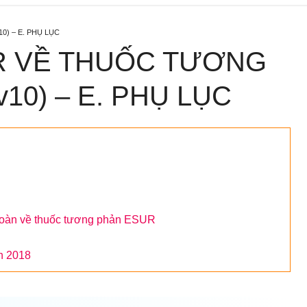
) – E. PHỤ LỤC
 VỀ THUỐC TƯƠNG
10) – E. PHỤ LỤC
n toàn về thuốc tương phản ESUR
ân 2018