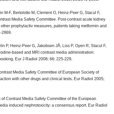
n M-F, Bertolotto M, Clement O, Heinz-Peer G, Stacul F,
rast Media Safety Committee. Post-contrast acute kidney
and other prophylactiv measures, patients taking metformin and
6-2869.
in P, Heinz-Peer G, Jakobsen JÅ, Liss P, Oyen R, Stacul F,
iodine-based and MRI contrast media administration:
booking. Eur J Radiol 2008; 66: 225-229.
trast Media Safety Committee of European Society of
ction with other drugs and clinical tests. Eur Radiol 2005;
 Contrast Media Safety Committee of the European
dia induced nephrotoxicity: a consensus report. Eur Radiol