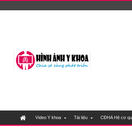
Video Y khoa
Tài liệu
CĐHA Hệ cơ qu