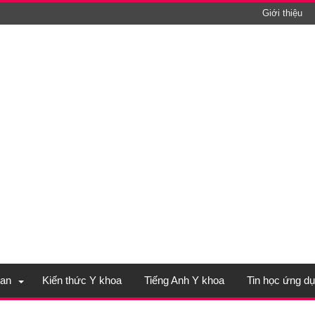
Giới thiệu
an
Kiến thức Y khoa
Tiếng Anh Y khoa
Tin học ứng d