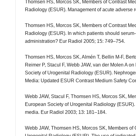
Thomsen HS, Morcos SK, Members of Contrast Medi
Radiology (ESUR). Management of acute adverse rea
Thomsen HS, Morcos SK, Members of Contrast Medi
Radiology (ESUR). In which patients should serum-
administration? Eur Radiol 2005; 15: 749–754.
Thomsen HS, Morcos SK, Almén T, Bellin M-F, Berto
Reimer P, Stacul F, Webb JAW, van der Molen A on 
Society of Urogenital Radiology (ESUR). Nephroge
Media: Updated ESUR Contrast Medium Safety Comm
Webb JAW, Stacul F, Thomsen HS, Morcos SK, Memb
European Society of Urogenital Radiology (ESUR). L
media. Eur Radiol 2003; 13: 181–184.
Webb JAW, Thomsen HS, Morcos SK, Members of Co
Urogenital Radiology (ESUR). The use of iodinated