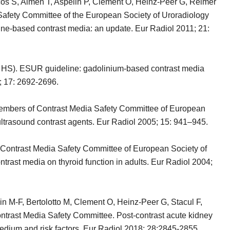
os S, Almén T, Aspelin P, Clement O, Heinz-Peer G, Reimer
 Safety Committee of the European Society of Uroradiology
ine-based contrast media: an update. Eur Radiol 2011; 21:
HS). ESUR guideline: gadolinium-based contrast media
; 17: 2692-2696.
mbers of Contrast Media Safety Committee of European
ultrasound contrast agents. Eur Radiol 2005; 15: 941–945.
ontrast Media Safety Committee of European Society of
trast media on thyroid function in adults. Eur Radiol 2004;
n M-F, Bertolotto M, Clement O, Heinz-Peer G, Stacul F,
rast Media Safety Committee. Post-contrast acute kidney
t medium and risk factors. Eur Radiol 2018; 28:2845-2855.