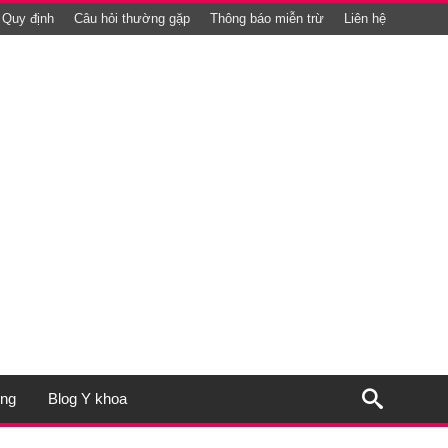
Quy định
Câu hỏi thường gặp
Thông báo miễn trừ
Liên hệ
ụng
Blog Y khoa