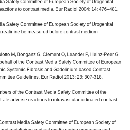
a Safety Committee of European Society of Urogenital
ctions to contrast media. Eur Radiol 2004; 14: 476–481.
a Safety Committee of European Society of Urogenital
creatinine be measured before contrast medium
lotto M, Bongartz G, Clement O, Leander P, Heinz-Peer G,
behalf of the Contrast Media Safety Committee of European
nic Systemic Fibrosis and Gadolinium-based Contrast
ittee Guidelines. Eur Radiol 2013; 23: 307-318.
ers of the Contrast Media Safety Committee of the
ate adverse reactions to intravascular iodinated contrast
ntrast Media Safety Committee of European Society of
 and gadolinium contrast media during pregnancy and