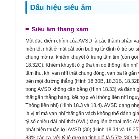
Dấu hiệu siêu âm
Siêu âm thang xám
Một đặc điểm chính của AVSD là các thành phần van
hiện tốt nhất ở mặt cắt bốn buồng từ đỉnh ở trẻ sơ s
chung mở ra, khiếm khuyết ở trung tâm tim (còn gọi 
18.32C). Khiếm khuyết ở giữa tim do thông liên nhĩ v
tâm thu, khi van nhĩ thất chung đóng, van ba lá gắn
trên một đường thẳng (Hình 18.30B, 18.31B, 18.32B
trong AVSD không cân bằng (Hình 18.33) và đánh g
thất gắn thẳng hàng, kết hợp với thông liên nhĩ ng
Thông liên nhĩ) (Hình 18.3 và 18.4). AVSD dạng nhẹ 
là vị trí mà van nhĩ thất gắn vách không thể đánh giá
tỷ số chiều dài nhĩ-thất (AVL) tăng lên ở thai mắc 
phát hiện thuận lợi AVSD (30) (Hình 18.34 và 18.35
83% các ca, với tỷ lệ dương tính giả là 5.7% (30) (