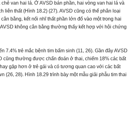
chẻ van hai lá. Ở AVSD bán phần, hai vòng van hai lá và
h liên thất (Hình 18.2) (27). AVSD cũng có thể phân loại
n bằng, kết nối nhĩ thất phần lớn đổ vào một trong hai
g. AVSD không cân bằng thường thấy kết hợp với hội chứng
n 7.4% trẻ mắc bệnh tim bẩm sinh (11, 26). Gần đây AVSD
VSD cũng thường được chẩn đoán ở thai, chiếm 18% các bất
hay gặp hơn ở trẻ gái và có tương quan cao với các bất
(26, 28). Hình 18.29 trình bày một mẫu giải phẫu tim thai