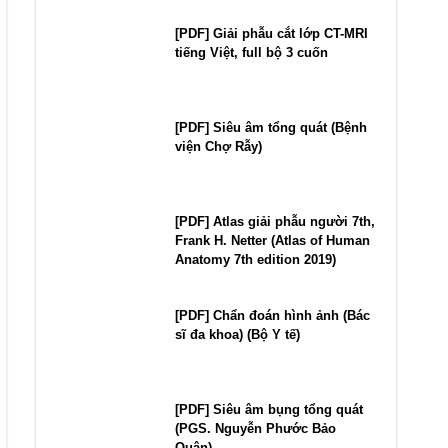
[PDF] Giải phẫu cắt lớp CT-MRI
tiếng Việt, full bộ 3 cuốn
[PDF] Siêu âm tổng quát (Bệnh
viện Chợ Rẫy)
[PDF] Atlas giải phẫu người 7th,
Frank H. Netter (Atlas of Human
Anatomy 7th edition 2019)
[PDF] Chẩn đoán hình ảnh (Bác
sĩ đa khoa) (Bộ Y tế)
[PDF] Siêu âm bụng tổng quát
(PGS. Nguyễn Phước Bảo
Quân)