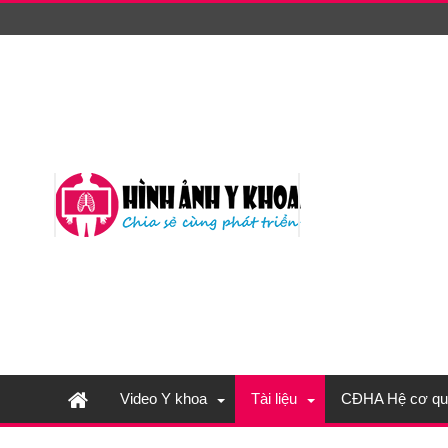
Video Y khoa
Tài liệu
CĐHA Hệ cơ qu