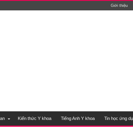
Giới thiệu
an
Kiến thức Y khoa
Tiếng Anh Y khoa
Tin học ứng d