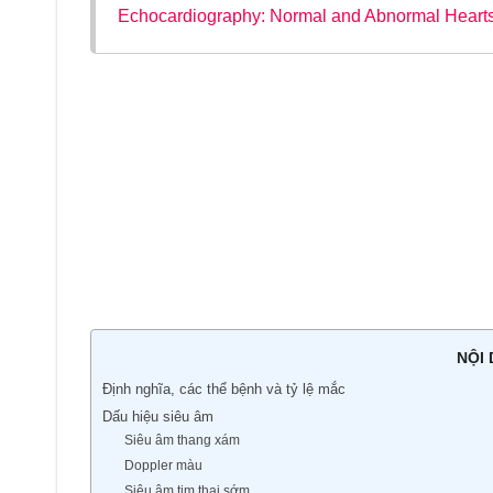
Echocardiography: Normal and Abnormal Hearts,
NỘI
Định nghĩa, các thể bệnh và tỷ lệ mắc
Dấu hiệu siêu âm
Siêu âm thang xám
Doppler màu
Siêu âm tim thai sớm