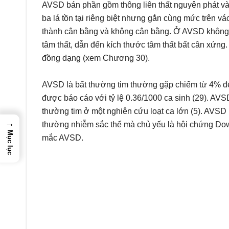
AVSD bán phần gồm thông liên thất nguyên phát và 
ba lá tồn tại riêng biệt nhưng gắn cùng mức trên vác
thành cân bằng và không cân bằng. Ở AVSD không câ
tâm thất, dẫn đến kích thước tâm thất bất cân xứn
đồng dạng (xem Chương 30).
AVSD là bất thường tim thường gặp chiếm từ 4% đế
được báo cáo với tỷ lệ 0.36/1000 ca sinh (29). A
thường tim ở một nghiên cứu loạt ca lớn (5). AVSD 
→
thường nhiễm sắc thể mà chủ yếu là hội chứng Down 
Mục lục
mắc AVSD.
(nguồn: hinhanhykhoa.com)