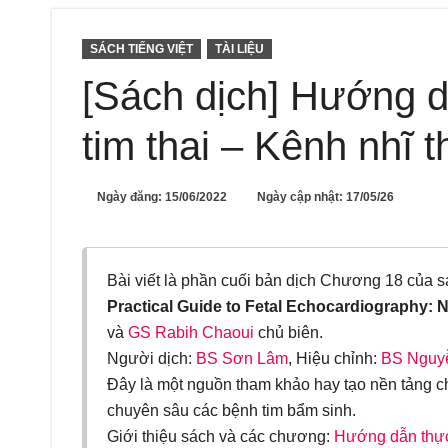
SÁCH TIẾNG VIỆT
TÀI LIỆU
[Sách dịch] Hướng d
tim thai – Kênh nhĩ t
Ngày đăng:
15/06/2022
Ngày cập nhật: 17/05/26
Bài viết là phần cuối bản dịch Chương 18 của 
Practical Guide to Fetal Echocardiography: 
và
GS Rabih Chaoui
chủ biên.
Người dịch:
BS Sơn Lâm
, Hiệu chỉnh:
BS Nguy
Đây là một nguồn tham khảo hay tạo nền tảng c
chuyên sâu các bệnh tim bẩm sinh.
Giới thiệu sách và các chương:
Hướng dẫn thực 