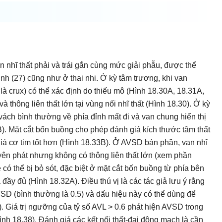
 nhĩ thất phải và trái gắn cùng mức giải phẫu, được thể
inh (27) cũng như ở thai nhi. Ở kỳ tâm trương, khi van
là crux) có thể xác định do thiếu mô (Hình 18.30A, 18.31A,
à thông liên thất lớn tại vùng nối nhĩ thất (Hình 18.30). Ở kỳ
 vách bình thường về phía đỉnh mất đi và van chung hiển thị
). Mặt cắt bốn buồng cho phép đánh giá kích thước tâm thất
iá cơ tim tốt hơn (Hình 18.33B). Ở AVSD bán phần, van nhĩ
uyên phát nhưng không có thông liên thất lớn (xem phần
có thể bị bỏ sót, đặc biệt ở mặt cắt bốn buồng từ phía bên
 đầy đủ (Hình 18.32A). Điều thú vị là các tác giả lưu ý rằng
AVSD (bình thường là 0.5) và dấu hiệu này có thể dùng để
). Giá trị ngưỡng của tỷ số AVL > 0.6 phát hiện AVSD trong
Hình 18.38). Đánh giá các kết nối thất-đại động mạch là cần