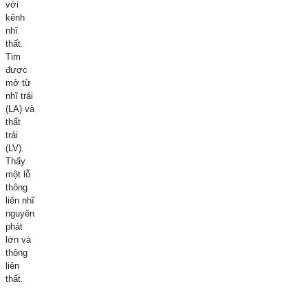
với
kênh
nhĩ
thất.
Tim
được
mở từ
nhĩ trái
(LA) và
thất
trái
(LV).
Thấy
một lỗ
thông
liên nhĩ
nguyên
phát
lớn và
thông
liên
thất.