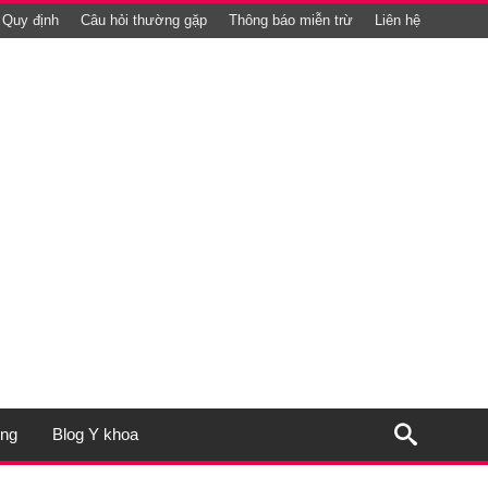
Quy định
Câu hỏi thường gặp
Thông báo miễn trừ
Liên hệ
ụng
Blog Y khoa