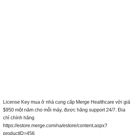
License Key mua ở nhà cung cấp Merge Healthcare với giá
$950 một năm cho mỗi máy, được hãng support 24/7. Địa
chỉ chính hãng
https://estore.merge.com/na/estore/content.aspx?
productID=456