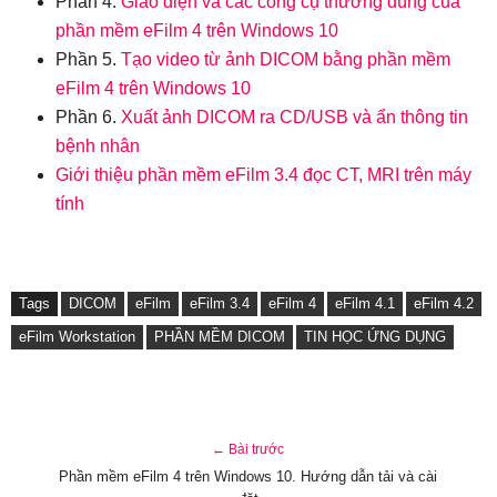
Phần 4.
Giao diện và các công cụ thường dùng của
phần mềm eFilm 4 trên Windows 10
Phần 5.
Tạo video từ ảnh DICOM bằng phần mềm
eFilm 4 trên Windows 10
Phần 6.
Xuất ảnh DICOM ra CD/USB và ẩn thông tin
bệnh nhân
Giới thiệu phần mềm eFilm 3.4 đọc CT, MRI trên máy
tính
Tags
DICOM
eFilm
eFilm 3.4
eFilm 4
eFilm 4.1
eFilm 4.2
eFilm Workstation
PHẦN MỀM DICOM
TIN HỌC ỨNG DỤNG
← Bài trước
Phần mềm eFilm 4 trên Windows 10. Hướng dẫn tải và cài