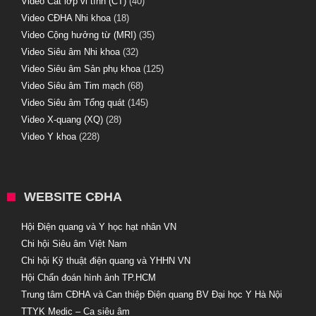
Video Cắt lớp vi tính (CT)
(40)
Video CĐHA Nhi khoa
(18)
Video Cộng hưởng từ (MRI)
(35)
Video Siêu âm Nhi khoa
(32)
Video Siêu âm Sản phụ khoa
(125)
Video Siêu âm Tim mạch
(68)
Video Siêu âm Tổng quát
(145)
Video X-quang (XQ)
(28)
Video Y khoa
(228)
WEBSITE CĐHA
Hội Điện quang và Y học hạt nhân VN
Chi hội Siêu âm Việt Nam
Chi hội Kỹ thuật điện quang và YHHN VN
Hội Chẩn đoán hình ảnh TP.HCM
Trung tâm CĐHA và Can thiệp Điện quang BV Đại học Y Hà Nội
TTYK Medic – Ca siêu âm