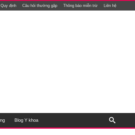
Quy định
Câu hỏi thường gặp
Thông báo miễn trừ
Liên hệ
ụng
Blog Y khoa