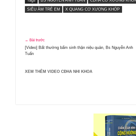
Tags
BS NGUYỄN ANH TUẤN
CĐHA CƠ XƯƠNG KHỚ
SIÊU ÂM TRẺ EM
X QUANG CƠ XƯƠNG KHỚP
← Bài trước
[Video] Bất thường bẩm sinh thận niệu quản, Bs Nguyễn Anh
Tuấn
XEM THÊM VIDEO CĐHA NHI KHOA