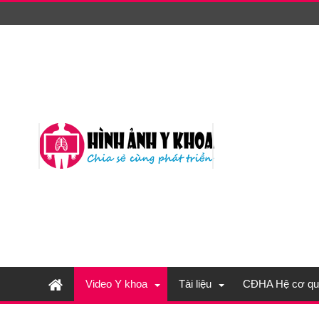
Video Y khoa
Tài liệu
CĐHA Hệ cơ qu