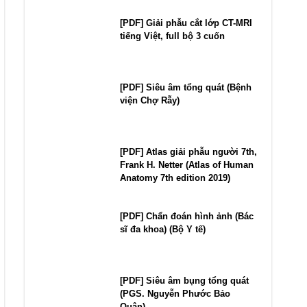
[PDF] Giải phẫu cắt lớp CT-MRI
tiếng Việt, full bộ 3 cuốn
[PDF] Siêu âm tổng quát (Bệnh
viện Chợ Rẫy)
[PDF] Atlas giải phẫu người 7th,
Frank H. Netter (Atlas of Human
Anatomy 7th edition 2019)
[PDF] Chẩn đoán hình ảnh (Bác
sĩ đa khoa) (Bộ Y tế)
[PDF] Siêu âm bụng tổng quát
(PGS. Nguyễn Phước Bảo
Quân)