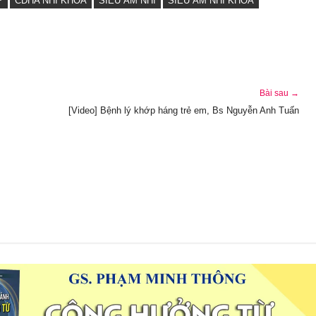
P
CĐHA NHI KHOA
SIÊU ÂM NHI
SIÊU ÂM NHI KHOA
Bài sau →
[Video] Bệnh lý khớp háng trẻ em, Bs Nguyễn Anh Tuấn