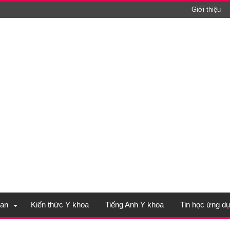
Giới thiệu
an
Kiến thức Y khoa
Tiếng Anh Y khoa
Tin học ứng d