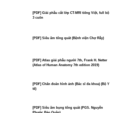
[PDF] Giải phẫu cắt lớp CT-MRI tiếng Việt, full bộ
3 cuốn
[PDF] Siêu âm tổng quát (Bệnh viện Chợ Rẫy)
[PDF] Atlas giải phẫu người 7th, Frank H. Netter
(Atlas of Human Anatomy 7th edition 2019)
[PDF] Chẩn đoán hình ảnh (Bác sĩ đa khoa) (Bộ Y
tế)
[PDF] Siêu âm bụng tổng quát (PGS. Nguyễn
Phước Bảo Quân)