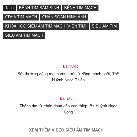
Tags
BỆNH TIM BẨM SINH
BỆNH TIM MẠCH
CĐHA TIM MẠCH
CHẨN ĐOÁN HÌNH ẢNH
KHÓA HỌC SIÊU ÂM TIM MẠCH (VIỆN TIM)
SIÊU ÂM TIM
SIÊU ÂM TIM MẠCH
← Bài trước
Bất thường động mạch vành trái từ động mạch phổi, ThS
Huỳnh Ngọc Thiện
Bài sau →
Thông tim từ chẩn đoán đến can thiệp, Bs Huỳnh Ngọc
Long
XEM THÊM VIDEO SIÊU ÂM TIM MẠCH