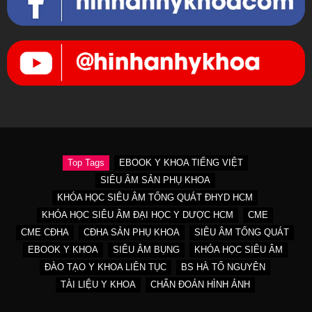
Top Tags
EBOOK Y KHOA TIẾNG VIỆT
SIÊU ÂM SẢN PHỤ KHOA
KHÓA HỌC SIÊU ÂM TỔNG QUÁT ĐHYD HCM
KHÓA HỌC SIÊU ÂM ĐẠI HỌC Y DƯỢC HCM
CME
CME CĐHA
CĐHA SẢN PHỤ KHOA
SIÊU ÂM TỔNG QUÁT
EBOOK Y KHOA
SIÊU ÂM BỤNG
KHÓA HỌC SIÊU ÂM
ĐÀO TẠO Y KHOA LIÊN TỤC
BS HÀ TỐ NGUYÊN
TÀI LIỆU Y KHOA
CHẨN ĐOÁN HÌNH ẢNH