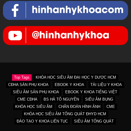
Top Tags
KHÓA HỌC SIÊU ÂM ĐẠI HỌC Y DƯỢC HCM
CĐHA SẢN PHỤ KHOA
EBOOK Y KHOA
TÀI LIỆU Y KHOA
SIÊU ÂM SẢN PHỤ KHOA
EBOOK Y KHOA TIẾNG VIỆT
CME CĐHA
BS HÀ TỐ NGUYÊN
SIÊU ÂM BỤNG
KHÓA HỌC SIÊU ÂM
CHẨN ĐOÁN HÌNH ẢNH
CME
KHÓA HỌC SIÊU ÂM TỔNG QUÁT ĐHYD HCM
ĐÀO TẠO Y KHOA LIÊN TỤC
SIÊU ÂM TỔNG QUÁT