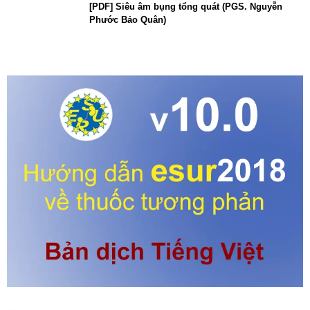
[PDF] Siêu âm bụng tổng quát (PGS. Nguyễn
Phước Bảo Quân)