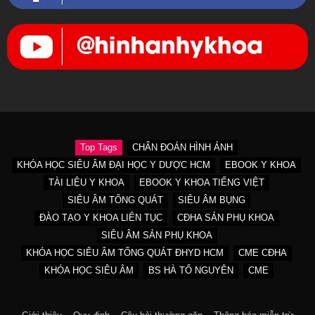
Top Tags
CHẨN ĐOÁN HÌNH ẢNH
KHÓA HỌC SIÊU ÂM ĐẠI HỌC Y DƯỢC HCM
EBOOK Y KHOA
TÀI LIỆU Y KHOA
EBOOK Y KHOA TIẾNG VIỆT
SIÊU ÂM TỔNG QUÁT
SIÊU ÂM BỤNG
ĐÀO TẠO Y KHOA LIÊN TỤC
CĐHA SẢN PHỤ KHOA
SIÊU ÂM SẢN PHỤ KHOA
KHÓA HỌC SIÊU ÂM TỔNG QUÁT ĐHYD HCM
CME CĐHA
KHÓA HỌC SIÊU ÂM
BS HÀ TỐ NGUYÊN
CME