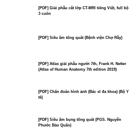
[PDF] Giải phẫu cắt lớp CT-MRI tiếng Việt, full bộ
3 cuốn
[PDF] Siêu âm tổng quát (Bệnh viện Chợ Rẫy)
[PDF] Atlas giải phẫu người 7th, Frank H. Netter
(Atlas of Human Anatomy 7th edition 2019)
[PDF] Chẩn đoán hình ảnh (Bác sĩ đa khoa) (Bộ Y
tế)
[PDF] Siêu âm bụng tổng quát (PGS. Nguyễn
Phước Bảo Quân)