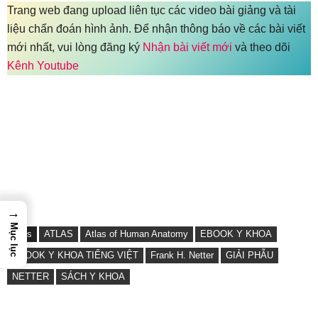
Trang web đang upload liên tục các video bài giảng và tài
liệu chẩn đoán hình ảnh. Để nhận thông báo về các bài viết
mới nhất, vui lòng đăng ký
Nhận bài viết mới
và theo dõi
Kênh Youtube
→
Mục lục
Tags
ATLAS
Atlas of Human Anatomy
EBOOK Y KHOA
EBOOK Y KHOA TIẾNG VIỆT
Frank H. Netter
GIẢI PHẪU
NETTER
SÁCH Y KHOA