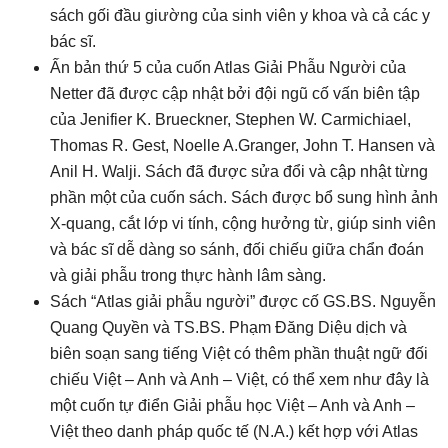
sách gối đầu giường của sinh viên y khoa và cả các y
bác sĩ.
Ấn bản thứ 5 của cuốn Atlas Giải Phẫu Người của
Netter đã được cập nhật bởi đội ngũ cố vấn biên tập
của Jenifier K. Brueckner, Stephen W. Carmichiael,
Thomas R. Gest, Noelle A.Granger, John T. Hansen và
Anil H. Walji. Sách đã được sửa đổi và cập nhật từng
phần một của cuốn sách. Sách được bổ sung hình ảnh
X-quang, cắt lớp vi tính, cộng hưởng từ, giúp sinh viên
và bác sĩ dễ dàng so sánh, đối chiếu giữa chẩn đoán
và giải phẫu trong thực hành lâm sàng.
Sách “Atlas giải phẫu người” được cố GS.BS. Nguyễn
Quang Quyền và TS.BS. Phạm Đăng Diệu dịch và
biên soạn sang tiếng Việt có thêm phần thuật ngữ đối
chiếu Việt – Anh và Anh – Việt, có thể xem như đây là
một cuốn tự điển Giải phẫu học Việt – Anh và Anh –
Việt theo danh pháp quốc tế (N.A.) kết hợp với Atlas