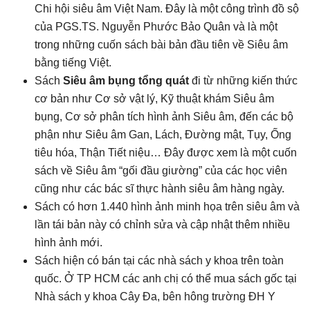
Chi hội siêu âm Việt Nam. Đây là một công trình đồ sộ
của PGS.TS. Nguyễn Phước Bảo Quân và là một
trong những cuốn sách bài bản đầu tiên về Siêu âm
bằng tiếng Việt.
Sách
Siêu âm bụng tổng quát
đi từ những kiến thức
cơ bản như Cơ sở vật lý, Kỹ thuật khám Siêu âm
bụng, Cơ sở phân tích hình ảnh Siêu âm, đến các bộ
phận như Siêu âm Gan, Lách, Đường mật, Tụy, Ống
tiêu hóa, Thận Tiết niệu… Đây được xem là một cuốn
sách về Siêu âm “gối đầu giường” của các học viên
cũng như các bác sĩ thực hành siêu âm hàng ngày.
Sách có hơn 1.440 hình ảnh minh họa trên siêu âm và
lần tái bản này có chỉnh sửa và cập nhật thêm nhiều
hình ảnh mới.
Sách hiện có bán tại các nhà sách y khoa trên toàn
quốc. Ở TP HCM các anh chị có thể mua sách gốc tại
Nhà sách y khoa Cây Đa, bên hông trường ĐH Y