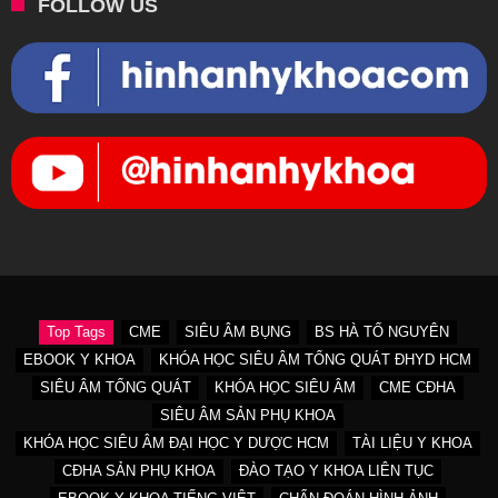
FOLLOW US
Top Tags
CME
SIÊU ÂM BỤNG
BS HÀ TỐ NGUYÊN
EBOOK Y KHOA
KHÓA HỌC SIÊU ÂM TỔNG QUÁT ĐHYD HCM
SIÊU ÂM TỔNG QUÁT
KHÓA HỌC SIÊU ÂM
CME CĐHA
SIÊU ÂM SẢN PHỤ KHOA
KHÓA HỌC SIÊU ÂM ĐẠI HỌC Y DƯỢC HCM
TÀI LIỆU Y KHOA
CĐHA SẢN PHỤ KHOA
ĐÀO TẠO Y KHOA LIÊN TỤC