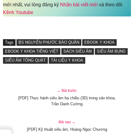
mới nhất, vui lòng đăng ký
Nhận bài viết mới
và theo dõi
Kênh Youtube
Tags
BS NGUYỄN PHƯỚC BẢO QUÂN
EBOOK Y KHOA
EBOOK Y KHOA TIẾNG VIỆT
SÁCH SIÊU ÂM
SIÊU ÂM BỤNG
SIÊU ÂM TỔNG QUÁT
TÀI LIỆU Y KHOA
← Bài trước
[PDF] Thực hành siêu âm ba chiều (3D) trong sản khoa,
Trần Danh Cường
Bài sau →
[PDF] Kỹ thuật siêu âm, Hoàng Ngọc Chương