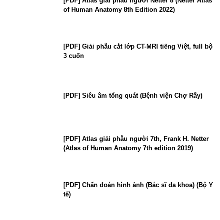
[PDF] Atlas giải phẫu người Netter 8 (Netter Atlas
of Human Anatomy 8th Edition 2022)
[PDF] Giải phẫu cắt lớp CT-MRI tiếng Việt, full bộ
3 cuốn
[PDF] Siêu âm tổng quát (Bệnh viện Chợ Rẫy)
[PDF] Atlas giải phẫu người 7th, Frank H. Netter
(Atlas of Human Anatomy 7th edition 2019)
[PDF] Chẩn đoán hình ảnh (Bác sĩ đa khoa) (Bộ Y
tế)