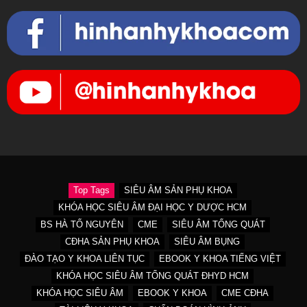
Top Tags
SIÊU ÂM SẢN PHỤ KHOA
KHÓA HỌC SIÊU ÂM ĐẠI HỌC Y DƯỢC HCM
BS HÀ TỐ NGUYÊN
CME
SIÊU ÂM TỔNG QUÁT
CĐHA SẢN PHỤ KHOA
SIÊU ÂM BỤNG
ĐÀO TẠO Y KHOA LIÊN TỤC
EBOOK Y KHOA TIẾNG VIỆT
KHÓA HỌC SIÊU ÂM TỔNG QUÁT ĐHYD HCM
KHÓA HỌC SIÊU ÂM
EBOOK Y KHOA
CME CĐHA