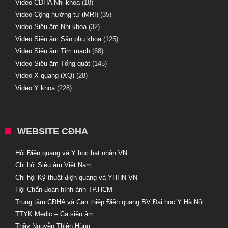
Video CĐHA Nhi khoa
(18)
Video Cộng hưởng từ (MRI)
(35)
Video Siêu âm Nhi khoa
(32)
Video Siêu âm Sản phụ khoa
(125)
Video Siêu âm Tim mạch
(68)
Video Siêu âm Tổng quát
(145)
Video X-quang (XQ)
(28)
Video Y khoa
(228)
WEBSITE CĐHA
Hội Điện quang và Y học hạt nhân VN
Chi hội Siêu âm Việt Nam
Chi hội Kỹ thuật điện quang và YHHN VN
Hội Chẩn đoán hình ảnh TP.HCM
Trung tâm CĐHA và Can thiệp Điện quang BV Đại học Y Hà Nội
TTYK Medic – Ca siêu âm
Thầy Nguyễn Thiện Hùng