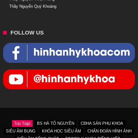
Thầy Nguyễn Quý Khoáng
FOLLOW US
Top Tags
BS HÀ TỐ NGUYÊN
CĐHA SẢN PHỤ KHOA
SIÊU ÂM BỤNG
KHÓA HỌC SIÊU ÂM
CHẨN ĐOÁN HÌNH ẢNH