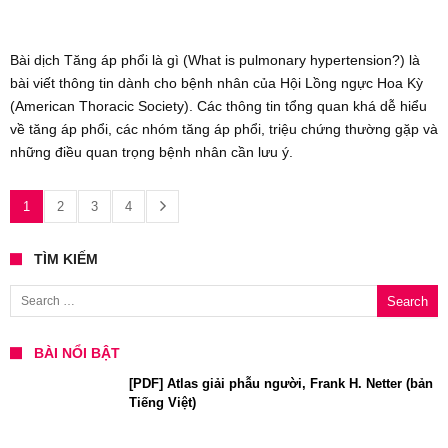
Bài dịch Tăng áp phổi là gì (What is pulmonary hypertension?) là
bài viết thông tin dành cho bệnh nhân của Hội Lồng ngực Hoa Kỳ
(American Thoracic Society). Các thông tin tổng quan khá dễ hiểu
về tăng áp phổi, các nhóm tăng áp phổi, triệu chứng thường gặp và
những điều quan trọng bệnh nhân cần lưu ý.
1
2
3
4
TÌM KIẾM
Search for:
BÀI NỔI BẬT
[PDF] Atlas giải phẫu người, Frank H. Netter (bản
Tiếng Việt)