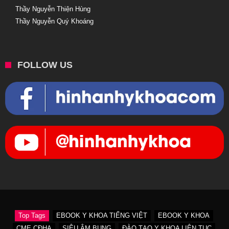
Thầy Nguyễn Thiện Hùng
Thầy Nguyễn Quý Khoáng
FOLLOW US
Top Tags
EBOOK Y KHOA TIẾNG VIỆT
EBOOK Y KHOA
CME CĐHA
SIÊU ÂM BỤNG
ĐÀO TẠO Y KHOA LIÊN TỤC