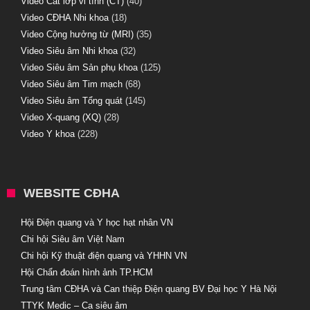
Video Cắt lớp vi tính (CT)
(40)
Video CĐHA Nhi khoa
(18)
Video Cộng hưởng từ (MRI)
(35)
Video Siêu âm Nhi khoa
(32)
Video Siêu âm Sản phụ khoa
(125)
Video Siêu âm Tim mạch
(68)
Video Siêu âm Tổng quát
(145)
Video X-quang (XQ)
(28)
Video Y khoa
(228)
WEBSITE CĐHA
Hội Điện quang và Y học hạt nhân VN
Chi hội Siêu âm Việt Nam
Chi hội Kỹ thuật điện quang và YHHN VN
Hội Chẩn đoán hình ảnh TP.HCM
Trung tâm CĐHA và Can thiệp Điện quang BV Đại học Y Hà Nội
TTYK Medic – Ca siêu âm