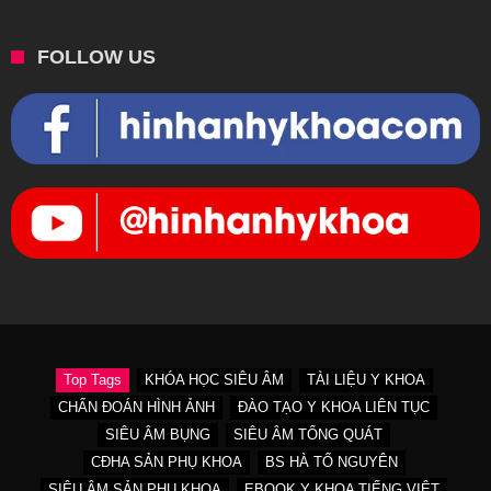
FOLLOW US
Top Tags
KHÓA HỌC SIÊU ÂM
TÀI LIỆU Y KHOA
CHẨN ĐOÁN HÌNH ẢNH
ĐÀO TẠO Y KHOA LIÊN TỤC
SIÊU ÂM BỤNG
SIÊU ÂM TỔNG QUÁT
CĐHA SẢN PHỤ KHOA
BS HÀ TỐ NGUYÊN
SIÊU ÂM SẢN PHỤ KHOA
EBOOK Y KHOA TIẾNG VIỆT