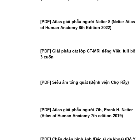
[PDF] Atlas giải phẫu người Netter 8 (Netter Atlas
of Human Anatomy 8th Edition 2022)
[PDF] Giải phẫu cắt lớp CT-MRI tiếng Việt, full bộ
3 cuốn
[PDF] Siêu âm tổng quát (Bệnh viện Chợ Rẫy)
[PDF] Atlas giải phẫu người 7th, Frank H. Netter
(Atlas of Human Anatomy 7th edition 2019)
[PDF] Chẩn đoán hình ảnh (Bác sĩ đa khoa) (Bộ Y