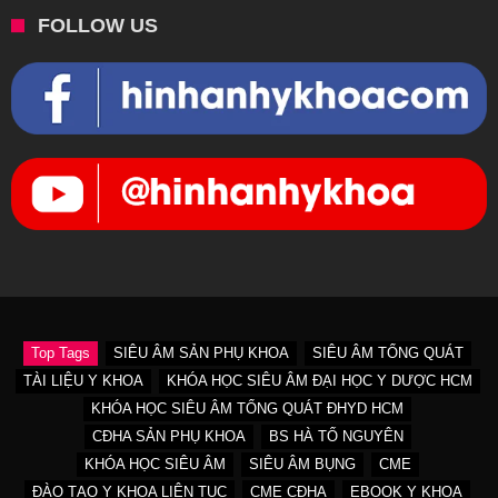
FOLLOW US
Top Tags
SIÊU ÂM SẢN PHỤ KHOA
SIÊU ÂM TỔNG QUÁT
TÀI LIỆU Y KHOA
KHÓA HỌC SIÊU ÂM ĐẠI HỌC Y DƯỢC HCM
KHÓA HỌC SIÊU ÂM TỔNG QUÁT ĐHYD HCM
CĐHA SẢN PHỤ KHOA
BS HÀ TỐ NGUYÊN
KHÓA HỌC SIÊU ÂM
SIÊU ÂM BỤNG
CME
ĐÀO TẠO Y KHOA LIÊN TỤC
CME CĐHA
EBOOK Y KHOA