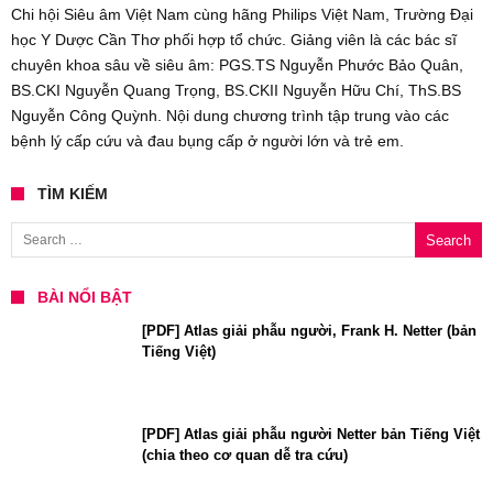
Chi hội Siêu âm Việt Nam cùng hãng Philips Việt Nam, Trường Đại
học Y Dược Cần Thơ phối hợp tổ chức. Giảng viên là các bác sĩ
chuyên khoa sâu về siêu âm: PGS.TS Nguyễn Phước Bảo Quân,
BS.CKI Nguyễn Quang Trọng, BS.CKII Nguyễn Hữu Chí, ThS.BS
Nguyễn Công Quỳnh. Nội dung chương trình tập trung vào các
bệnh lý cấp cứu và đau bụng cấp ở người lớn và trẻ em.
TÌM KIẾM
Search for:
BÀI NỔI BẬT
[PDF] Atlas giải phẫu người, Frank H. Netter (bản
Tiếng Việt)
[PDF] Atlas giải phẫu người Netter bản Tiếng Việt
(chia theo cơ quan dễ tra cứu)