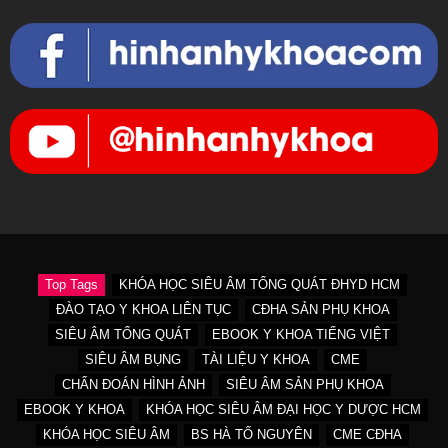
Top Tags
KHÓA HỌC SIÊU ÂM TỔNG QUÁT ĐHYD HCM
ĐÀO TẠO Y KHOA LIÊN TỤC
CĐHA SẢN PHỤ KHOA
SIÊU ÂM TỔNG QUÁT
EBOOK Y KHOA TIẾNG VIỆT
SIÊU ÂM BỤNG
TÀI LIỆU Y KHOA
CME
CHẨN ĐOÁN HÌNH ẢNH
SIÊU ÂM SẢN PHỤ KHOA
EBOOK Y KHOA
KHÓA HỌC SIÊU ÂM ĐẠI HỌC Y DƯỢC HCM
KHÓA HỌC SIÊU ÂM
BS HÀ TỐ NGUYÊN
CME CĐHA