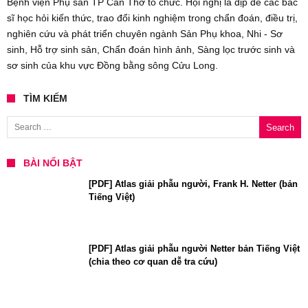
Bệnh viện Phụ sản TP Cần Thơ tổ chức. Hội nghị là dịp để các bác
sĩ học hỏi kiến thức, trao đổi kinh nghiệm trong chẩn đoán, điều trị,
nghiên cứu và phát triển chuyên ngành Sản Phụ khoa, Nhi - Sơ
sinh, Hỗ trợ sinh sản, Chẩn đoán hình ảnh, Sàng lọc trước sinh và
sơ sinh của khu vực Đồng bằng sông Cửu Long.
TÌM KIẾM
Search for:
BÀI NỔI BẬT
[PDF] Atlas giải phẫu người, Frank H. Netter (bản
Tiếng Việt)
[PDF] Atlas giải phẫu người Netter bản Tiếng Việt
(chia theo cơ quan dễ tra cứu)