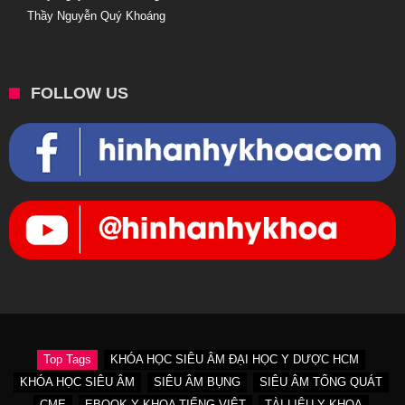
Thầy Nguyễn Quý Khoáng
FOLLOW US
Top Tags
KHÓA HỌC SIÊU ÂM ĐẠI HỌC Y DƯỢC HCM
KHÓA HỌC SIÊU ÂM
SIÊU ÂM BỤNG
SIÊU ÂM TỔNG QUÁT
CME
EBOOK Y KHOA TIẾNG VIỆT
TÀI LIỆU Y KHOA