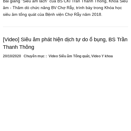
Bài giảng "Siêu âm lách" của BS CKI Trần Thanh Thông, Khoa Siêu
âm - Thăm dò chức năng BV Chợ Rẫy, trình bày trong Khóa học
siêu âm tổng quát của Bệnh viện Chợ Rẫy năm 2018.
[Video] Siêu âm phát hiện dịch tự do ổ bụng, BS Trần
Thanh Thông
20/10/2020
Chuyên mục :
Video Siêu âm Tổng quát
,
Video Y khoa