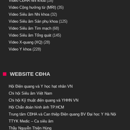
Video CĐHA Nhi khoa
(18)
Video Cộng hưởng từ (MRI)
(35)
Video Siêu âm Nhi khoa
(32)
Video Siêu âm Sản phụ khoa
(125)
Video Siêu âm Tim mạch
(68)
Video Siêu âm Tổng quát
(145)
Video X-quang (XQ)
(28)
Video Y khoa
(228)
WEBSITE CĐHA
Hội Điện quang và Y học hạt nhân VN
Chi hội Siêu âm Việt Nam
Chi hội Kỹ thuật điện quang và YHHN VN
Hội Chẩn đoán hình ảnh TP.HCM
Trung tâm CĐHA và Can thiệp Điện quang BV Đại học Y Hà Nội
TTYK Medic – Ca siêu âm
Thầy Nguyễn Thiện Hùng