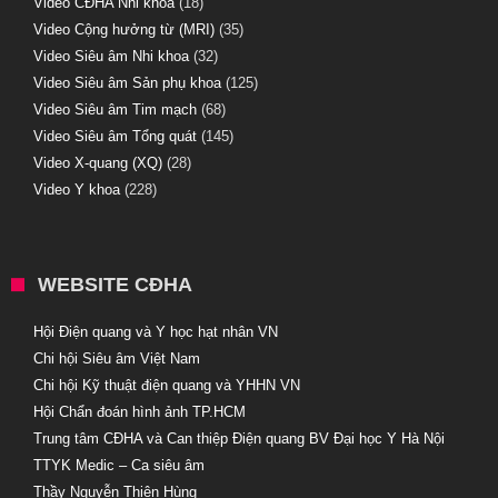
Video CĐHA Nhi khoa
(18)
Video Cộng hưởng từ (MRI)
(35)
Video Siêu âm Nhi khoa
(32)
Video Siêu âm Sản phụ khoa
(125)
Video Siêu âm Tim mạch
(68)
Video Siêu âm Tổng quát
(145)
Video X-quang (XQ)
(28)
Video Y khoa
(228)
WEBSITE CĐHA
Hội Điện quang và Y học hạt nhân VN
Chi hội Siêu âm Việt Nam
Chi hội Kỹ thuật điện quang và YHHN VN
Hội Chẩn đoán hình ảnh TP.HCM
Trung tâm CĐHA và Can thiệp Điện quang BV Đại học Y Hà Nội
TTYK Medic – Ca siêu âm
Thầy Nguyễn Thiện Hùng