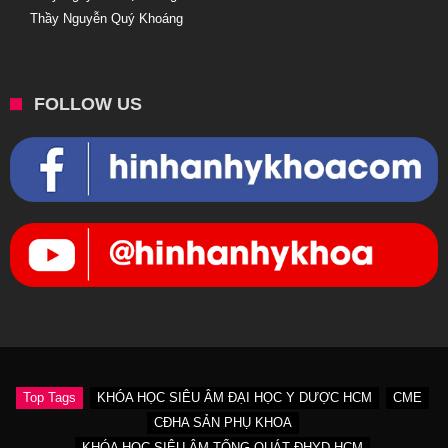
Thầy Nguyễn Quý Khoáng
FOLLOW US
Top Tags
KHÓA HỌC SIÊU ÂM ĐẠI HỌC Y DƯỢC HCM
CME
CĐHA SẢN PHỤ KHOA
KHÓA HỌC SIÊU ÂM TỔNG QUÁT ĐHYD HCM