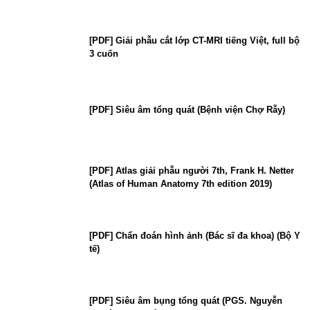
[PDF] Giải phẫu cắt lớp CT-MRI tiếng Việt, full bộ
3 cuốn
[PDF] Siêu âm tổng quát (Bệnh viện Chợ Rẫy)
[PDF] Atlas giải phẫu người 7th, Frank H. Netter
(Atlas of Human Anatomy 7th edition 2019)
[PDF] Chẩn đoán hình ảnh (Bác sĩ đa khoa) (Bộ Y
tế)
[PDF] Siêu âm bụng tổng quát (PGS. Nguyễn