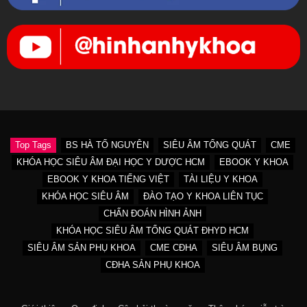
Top Tags
BS HÀ TỐ NGUYÊN
SIÊU ÂM TỔNG QUÁT
CME
KHÓA HỌC SIÊU ÂM ĐẠI HỌC Y DƯỢC HCM
EBOOK Y KHOA
EBOOK Y KHOA TIẾNG VIỆT
TÀI LIỆU Y KHOA
KHÓA HỌC SIÊU ÂM
ĐÀO TẠO Y KHOA LIÊN TỤC
CHẨN ĐOÁN HÌNH ẢNH
KHÓA HỌC SIÊU ÂM TỔNG QUÁT ĐHYD HCM
SIÊU ÂM SẢN PHỤ KHOA
CME CĐHA
SIÊU ÂM BỤNG
CĐHA SẢN PHỤ KHOA