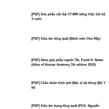
[PDF] Giải phẫu cắt lớp CT-MRI tiếng Việt, full bộ
3 cuốn
[PDF] Siêu âm tổng quát (Bệnh viện Chợ Rẫy)
[PDF] Atlas giải phẫu người 7th, Frank H. Netter
(Atlas of Human Anatomy 7th edition 2019)
[PDF] Chẩn đoán hình ảnh (Bác sĩ đa khoa) (Bộ Y
tế)
[PDF] Siêu âm bụng tổng quát (PGS. Nguyễn