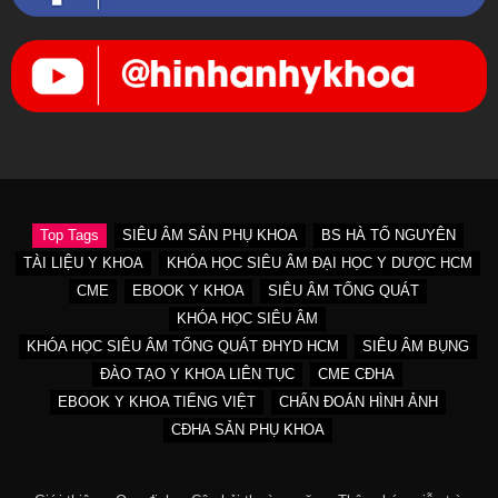
Top Tags
SIÊU ÂM SẢN PHỤ KHOA
BS HÀ TỐ NGUYÊN
TÀI LIỆU Y KHOA
KHÓA HỌC SIÊU ÂM ĐẠI HỌC Y DƯỢC HCM
CME
EBOOK Y KHOA
SIÊU ÂM TỔNG QUÁT
KHÓA HỌC SIÊU ÂM
KHÓA HỌC SIÊU ÂM TỔNG QUÁT ĐHYD HCM
SIÊU ÂM BỤNG
ĐÀO TẠO Y KHOA LIÊN TỤC
CME CĐHA
EBOOK Y KHOA TIẾNG VIỆT
CHẨN ĐOÁN HÌNH ẢNH
CĐHA SẢN PHỤ KHOA