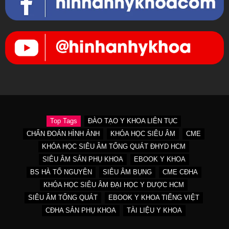
Top Tags
ĐÀO TẠO Y KHOA LIÊN TỤC
CHẨN ĐOÁN HÌNH ẢNH
KHÓA HỌC SIÊU ÂM
CME
KHÓA HỌC SIÊU ÂM TỔNG QUÁT ĐHYD HCM
SIÊU ÂM SẢN PHỤ KHOA
EBOOK Y KHOA
BS HÀ TỐ NGUYÊN
SIÊU ÂM BỤNG
CME CĐHA
KHÓA HỌC SIÊU ÂM ĐẠI HỌC Y DƯỢC HCM
SIÊU ÂM TỔNG QUÁT
EBOOK Y KHOA TIẾNG VIỆT
CĐHA SẢN PHỤ KHOA
TÀI LIỆU Y KHOA