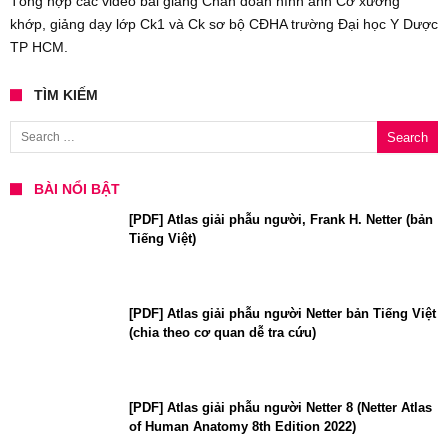
Tổng hợp các video bài giảng Chẩn đoán hình ảnh Cơ xương
khớp, giảng dạy lớp Ck1 và Ck sơ bộ CĐHA trường Đại học Y Dược
TP HCM.
TÌM KIẾM
Search for:
BÀI NỔI BẬT
[PDF] Atlas giải phẫu người, Frank H. Netter (bản
Tiếng Việt)
[PDF] Atlas giải phẫu người Netter bản Tiếng Việt
(chia theo cơ quan dễ tra cứu)
[PDF] Atlas giải phẫu người Netter 8 (Netter Atlas
of Human Anatomy 8th Edition 2022)