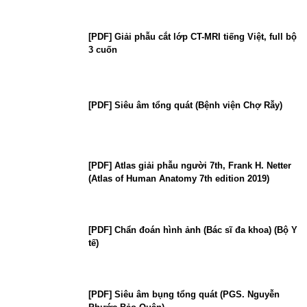
[PDF] Giải phẫu cắt lớp CT-MRI tiếng Việt, full bộ
3 cuốn
[PDF] Siêu âm tổng quát (Bệnh viện Chợ Rẫy)
[PDF] Atlas giải phẫu người 7th, Frank H. Netter
(Atlas of Human Anatomy 7th edition 2019)
[PDF] Chẩn đoán hình ảnh (Bác sĩ đa khoa) (Bộ Y
tế)
[PDF] Siêu âm bụng tổng quát (PGS. Nguyễn