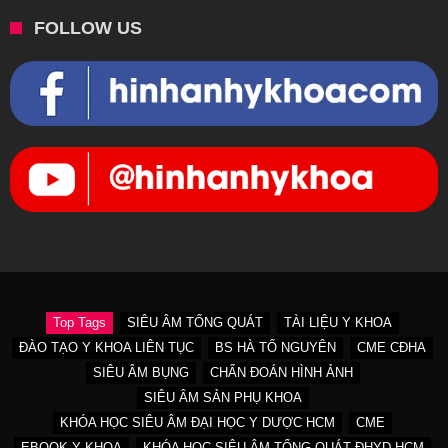
FOLLOW US
Top Tags
SIÊU ÂM TỔNG QUÁT
TÀI LIỆU Y KHOA
ĐÀO TẠO Y KHOA LIÊN TỤC
BS HÀ TỐ NGUYÊN
CME CĐHA
SIÊU ÂM BỤNG
CHẨN ĐOÁN HÌNH ẢNH
SIÊU ÂM SẢN PHỤ KHOA
KHÓA HỌC SIÊU ÂM ĐẠI HỌC Y DƯỢC HCM
CME
EBOOK Y KHOA
KHÓA HỌC SIÊU ÂM TỔNG QUÁT ĐHYD HCM