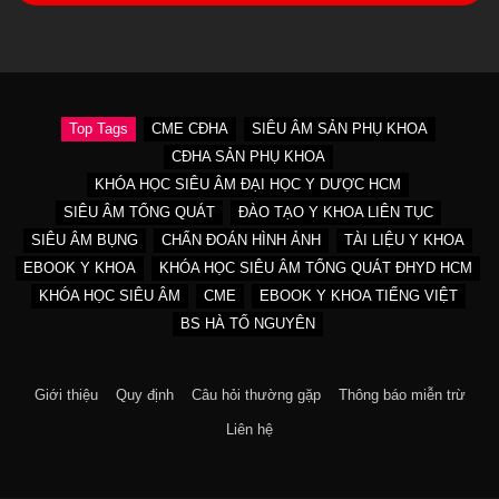
Top Tags
CME CĐHA
SIÊU ÂM SẢN PHỤ KHOA
CĐHA SẢN PHỤ KHOA
KHÓA HỌC SIÊU ÂM ĐẠI HỌC Y DƯỢC HCM
SIÊU ÂM TỔNG QUÁT
ĐÀO TẠO Y KHOA LIÊN TỤC
SIÊU ÂM BỤNG
CHẨN ĐOÁN HÌNH ẢNH
TÀI LIỆU Y KHOA
EBOOK Y KHOA
KHÓA HỌC SIÊU ÂM TỔNG QUÁT ĐHYD HCM
KHÓA HỌC SIÊU ÂM
CME
EBOOK Y KHOA TIẾNG VIỆT
BS HÀ TỐ NGUYÊN
Giới thiệu
Quy định
Câu hỏi thường gặp
Thông báo miễn trừ
Liên hệ