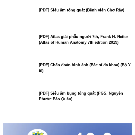
[PDF] Siêu âm tổng quát (Bệnh viện Chợ Rẫy)
[PDF] Atlas giải phẫu người 7th, Frank H. Netter
(Atlas of Human Anatomy 7th edition 2019)
[PDF] Chẩn đoán hình ảnh (Bác sĩ đa khoa) (Bộ Y
tế)
[PDF] Siêu âm bụng tổng quát (PGS. Nguyễn
Phước Bảo Quân)