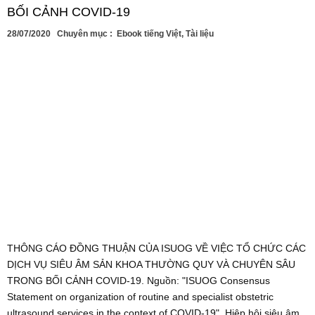
BỐI CẢNH COVID-19
28/07/2020
Chuyên mục :
Ebook tiếng Việt
,
Tài liệu
THÔNG CÁO ĐỒNG THUẬN CỦA ISUOG VỀ VIỆC TỔ CHỨC CÁC
DỊCH VỤ SIÊU ÂM SẢN KHOA THƯỜNG QUY VÀ CHUYÊN SÂU
TRONG BỐI CẢNH COVID-19. Nguồn: "ISUOG Consensus
Statement on organization of routine and specialist obstetric
ultrasound services in the context of COVID‐19". Hiệp hội siêu âm