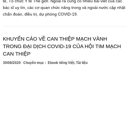
tế, Tổ chức Y tế Thế giới. Ngoài ra cũng có nhiều bài viết của các
bác sĩ uy tín, các cơ quan chức năng trong và ngoài nước cập nhật
chẩn đoán, điều trị, dự phòng COVID-19.
KHUYẾN CÁO VỀ CAN THIỆP MẠCH VÀNH
TRONG ĐẠI DỊCH COVID-19 CỦA HỘI TIM MẠCH
CAN THIỆP
30/08/2020
Chuyên mục :
Ebook tiếng Việt
,
Tài liệu