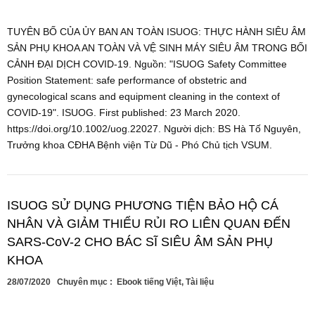
TUYÊN BỐ CỦA ỦY BAN AN TOÀN ISUOG: THỰC HÀNH SIÊU ÂM
SẢN PHỤ KHOA AN TOÀN VÀ VỆ SINH MÁY SIÊU ÂM TRONG BỐI
CẢNH ĐẠI DỊCH COVID-19. Nguồn: "ISUOG Safety Committee
Position Statement: safe performance of obstetric and
gynecological scans and equipment cleaning in the context of
COVID‐19". ISUOG. First published: 23 March 2020.
https://doi.org/10.1002/uog.22027. Người dịch: BS Hà Tố Nguyên,
Trưởng khoa CĐHA Bệnh viện Từ Dũ - Phó Chủ tịch VSUM.
ISUOG SỬ DỤNG PHƯƠNG TIỆN BẢO HỘ CÁ
NHÂN VÀ GIẢM THIỂU RỦI RO LIÊN QUAN ĐẾN
SARS-CoV-2 CHO BÁC SĨ SIÊU ÂM SẢN PHỤ
KHOA
28/07/2020
Chuyên mục :
Ebook tiếng Việt
,
Tài liệu