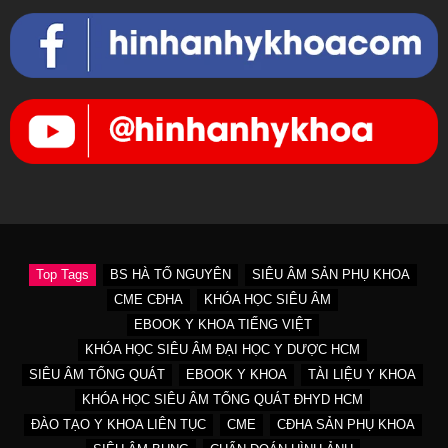
Top Tags
BS HÀ TỐ NGUYÊN
SIÊU ÂM SẢN PHỤ KHOA
CME CĐHA
KHÓA HỌC SIÊU ÂM
EBOOK Y KHOA TIẾNG VIỆT
KHÓA HỌC SIÊU ÂM ĐẠI HỌC Y DƯỢC HCM
SIÊU ÂM TỔNG QUÁT
EBOOK Y KHOA
TÀI LIỆU Y KHOA
KHÓA HỌC SIÊU ÂM TỔNG QUÁT ĐHYD HCM
ĐÀO TẠO Y KHOA LIÊN TỤC
CME
CĐHA SẢN PHỤ KHOA