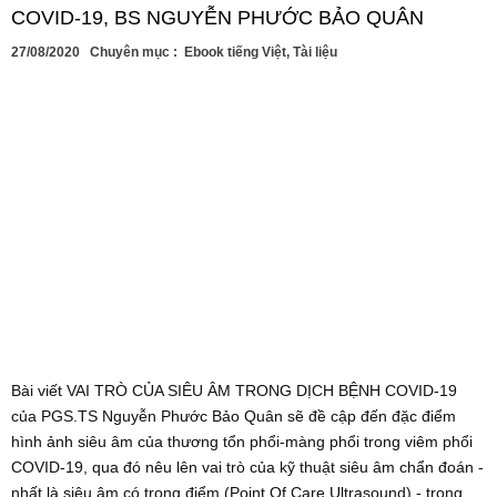
COVID-19, BS NGUYỄN PHƯỚC BẢO QUÂN
27/08/2020
Chuyên mục :
Ebook tiếng Việt
,
Tài liệu
Bài viết VAI TRÒ CỦA SIÊU ÂM TRONG DỊCH BỆNH COVID-19
của PGS.TS Nguyễn Phước Bảo Quân sẽ đề cập đến đặc điểm
hình ảnh siêu âm của thương tổn phổi-màng phổi trong viêm phổi
COVID-19, qua đó nêu lên vai trò của kỹ thuật siêu âm chẩn đoán -
nhất là siêu âm có trọng điểm (Point Of Care Ultrasound) - trong