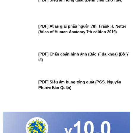
[PDF] Siêu âm tổng quát (Bệnh viện Chợ Rẫy)
[PDF] Atlas giải phẫu người 7th, Frank H. Netter
(Atlas of Human Anatomy 7th edition 2019)
[PDF] Chẩn đoán hình ảnh (Bác sĩ đa khoa) (Bộ Y
tế)
[PDF] Siêu âm bụng tổng quát (PGS. Nguyễn
Phước Bảo Quân)