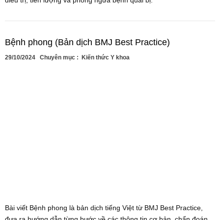
điều trị, tiên lượng và phòng ngừa bệnh quai bị.
Bệnh phong (Bản dịch BMJ Best Practice)
29/10/2024
Chuyên mục :
Kiến thức Y khoa
Bài viết Bệnh phong là bản dịch tiếng Việt từ BMJ Best Practice,
đưa ra hướng dẫn từng bước về các thông tin cơ bản, chẩn đoán,