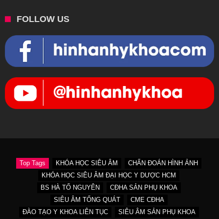
FOLLOW US
Top Tags
KHÓA HỌC SIÊU ÂM
CHẨN ĐOÁN HÌNH ẢNH
KHÓA HỌC SIÊU ÂM ĐẠI HỌC Y DƯỢC HCM
BS HÀ TỐ NGUYÊN
CĐHA SẢN PHỤ KHOA
SIÊU ÂM TỔNG QUÁT
CME CĐHA
ĐÀO TẠO Y KHOA LIÊN TỤC
SIÊU ÂM SẢN PHỤ KHOA