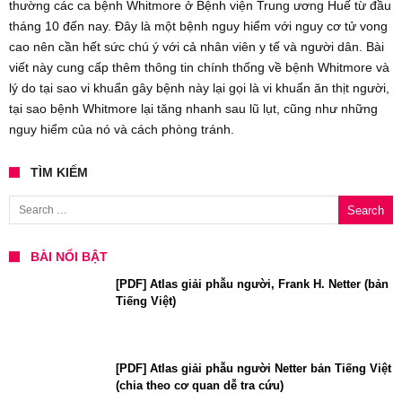
thường các ca bệnh Whitmore ở Bệnh viện Trung ương Huế từ đầu
tháng 10 đến nay. Đây là một bệnh nguy hiểm với nguy cơ tử vong
cao nên cần hết sức chú ý với cả nhân viên y tế và người dân. Bài
viết này cung cấp thêm thông tin chính thống về bệnh Whitmore và
lý do tại sao vi khuẩn gây bệnh này lại gọi là vi khuẩn ăn thịt người,
tại sao bệnh Whitmore lại tăng nhanh sau lũ lụt, cũng như những
nguy hiểm của nó và cách phòng tránh.
TÌM KIẾM
Search for:
BÀI NỔI BẬT
[PDF] Atlas giải phẫu người, Frank H. Netter (bản
Tiếng Việt)
[PDF] Atlas giải phẫu người Netter bản Tiếng Việt
(chia theo cơ quan dễ tra cứu)