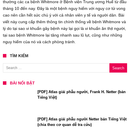
thường các ca bệnh Whitmore ở Bệnh viện Trung ương Huế từ đầu
tháng 10 đến nay. Đây là một bệnh nguy hiểm với nguy cơ tử vong
cao nên cần hết sức chú ý với cả nhân viên y tế và người dân. Bài
viết này cung cấp thêm thông tin chính thống về bệnh Whitmore và
lý do tại sao vi khuẩn gây bệnh này lại gọi là vi khuẩn ăn thịt người,
tại sao bệnh Whitmore lại tăng nhanh sau lũ lụt, cũng như những
nguy hiểm của nó và cách phòng tránh.
TÌM KIẾM
Search for:
BÀI NỔI BẬT
[PDF] Atlas giải phẫu người, Frank H. Netter (bản
Tiếng Việt)
[PDF] Atlas giải phẫu người Netter bản Tiếng Việt
(chia theo cơ quan dễ tra cứu)