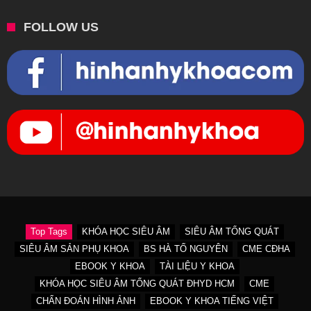
FOLLOW US
Top Tags
KHÓA HỌC SIÊU ÂM
SIÊU ÂM TỔNG QUÁT
SIÊU ÂM SẢN PHỤ KHOA
BS HÀ TỐ NGUYÊN
CME CĐHA
EBOOK Y KHOA
TÀI LIỆU Y KHOA
KHÓA HỌC SIÊU ÂM TỔNG QUÁT ĐHYD HCM
CME
CHẨN ĐOÁN HÌNH ẢNH
EBOOK Y KHOA TIẾNG VIỆT