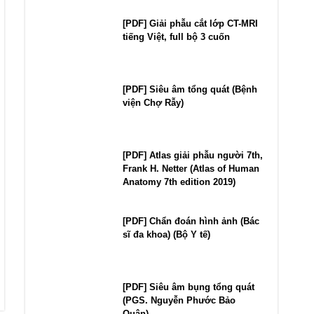
[PDF] Giải phẫu cắt lớp CT-MRI
tiếng Việt, full bộ 3 cuốn
[PDF] Siêu âm tổng quát (Bệnh
viện Chợ Rẫy)
[PDF] Atlas giải phẫu người 7th,
Frank H. Netter (Atlas of Human
Anatomy 7th edition 2019)
[PDF] Chẩn đoán hình ảnh (Bác
sĩ đa khoa) (Bộ Y tế)
[PDF] Siêu âm bụng tổng quát
(PGS. Nguyễn Phước Bảo
Quân)