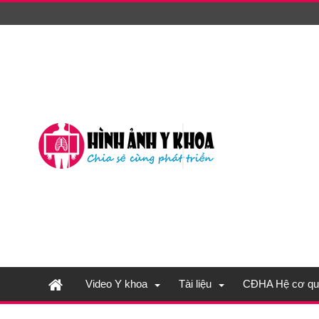
Video Y khoa
Tài liệu
CĐHA Hệ cơ qu