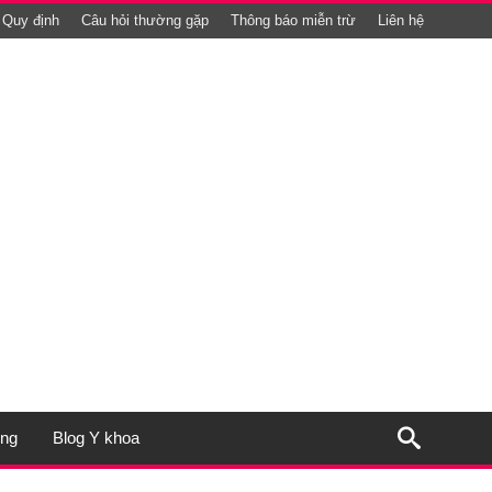
Quy định
Câu hỏi thường gặp
Thông báo miễn trừ
Liên hệ
ụng
Blog Y khoa