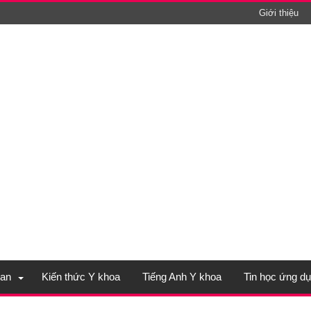
Giới thiệu
an
Kiến thức Y khoa
Tiếng Anh Y khoa
Tin học ứng d