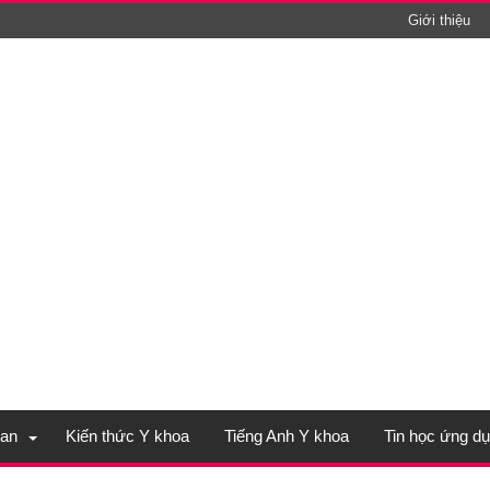
Giới thiệu
an
Kiến thức Y khoa
Tiếng Anh Y khoa
Tin học ứng d