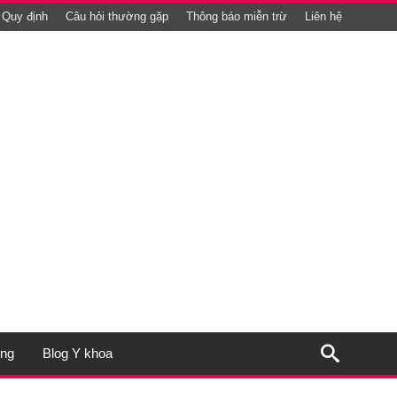
Quy định
Câu hỏi thường gặp
Thông báo miễn trừ
Liên hệ
ụng
Blog Y khoa