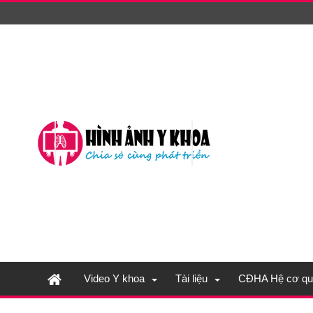
Video Y khoa
Tài liệu
CĐHA Hệ cơ qu