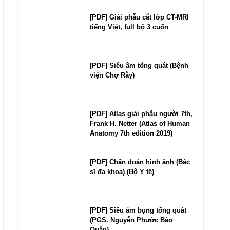
[PDF] Giải phẫu cắt lớp CT-MRI
tiếng Việt, full bộ 3 cuốn
[PDF] Siêu âm tổng quát (Bệnh
viện Chợ Rẫy)
[PDF] Atlas giải phẫu người 7th,
Frank H. Netter (Atlas of Human
Anatomy 7th edition 2019)
[PDF] Chẩn đoán hình ảnh (Bác
sĩ đa khoa) (Bộ Y tế)
[PDF] Siêu âm bụng tổng quát
(PGS. Nguyễn Phước Bảo
Quân)