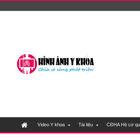
Video Y khoa
Tài liệu
CĐHA Hệ cơ qu