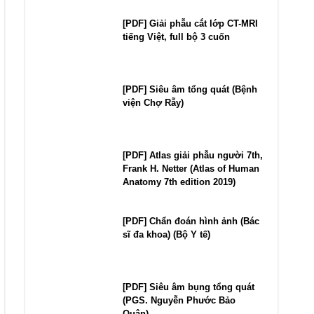
[PDF] Giải phẫu cắt lớp CT-MRI
tiếng Việt, full bộ 3 cuốn
[PDF] Siêu âm tổng quát (Bệnh
viện Chợ Rẫy)
[PDF] Atlas giải phẫu người 7th,
Frank H. Netter (Atlas of Human
Anatomy 7th edition 2019)
[PDF] Chẩn đoán hình ảnh (Bác
sĩ đa khoa) (Bộ Y tế)
[PDF] Siêu âm bụng tổng quát
(PGS. Nguyễn Phước Bảo
Quân)