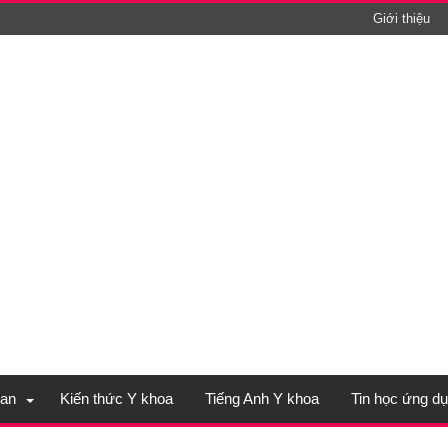
Giới thiệu
an
Kiến thức Y khoa
Tiếng Anh Y khoa
Tin học ứng d