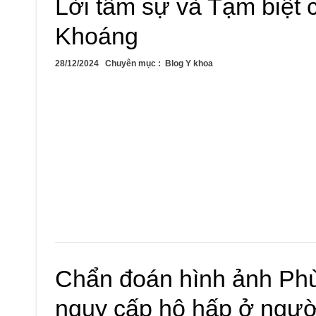
Lời tâm sự và Tạm biệt
Khoáng
28/12/2024
Chuyên mục :
Blog Y khoa
Chẩn đoán hình ảnh Phù
nguy cấp hô hấp ở ngườ