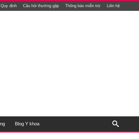
Quy định
Câu hỏi thường gặp
Thông báo miễn trừ
Liên hệ
ụng
Blog Y khoa