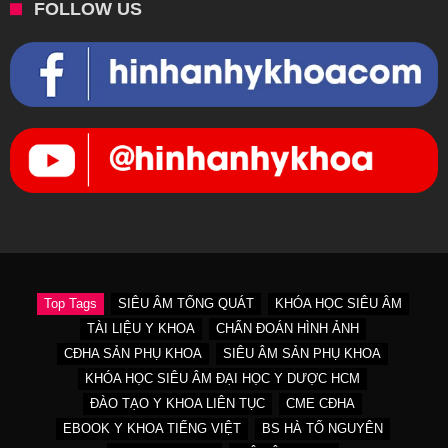
FOLLOW US
Top Tags
SIÊU ÂM TỔNG QUÁT
KHÓA HỌC SIÊU ÂM
TÀI LIỆU Y KHOA
CHẨN ĐOÁN HÌNH ẢNH
CĐHA SẢN PHỤ KHOA
SIÊU ÂM SẢN PHỤ KHOA
KHÓA HỌC SIÊU ÂM ĐẠI HỌC Y DƯỢC HCM
ĐÀO TẠO Y KHOA LIÊN TỤC
CME CĐHA
EBOOK Y KHOA TIẾNG VIỆT
BS HÀ TỐ NGUYÊN