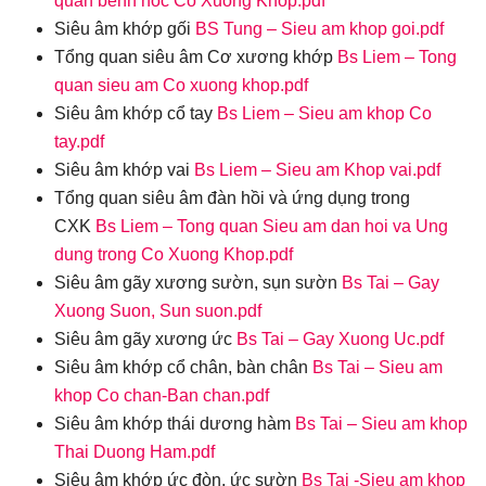
quan benh hoc Co Xuong Khop.pdf
Siêu âm khớp gối
BS Tung – Sieu am khop goi.pdf
Tổng quan siêu âm Cơ xương khớp
Bs Liem – Tong
quan sieu am Co xuong khop.pdf
Siêu âm khớp cổ tay
Bs Liem –
Sieu am khop Co
tay.pdf
Siêu âm khớp vai
Bs Liem –
Sieu am Khop vai.pdf
Tổng quan siêu âm đàn hồi và ứng dụng trong
CXK
Bs Liem –
Tong quan Sieu am dan hoi va Ung
dung trong Co Xuong Khop.pdf
Siêu âm gãy xương sườn, sụn sườn
Bs Tai – Gay
Xuong Suon, Sun suon.pdf
Siêu âm gãy xương ức
Bs Tai – Gay Xuong Uc.pdf
Siêu âm khớp cổ chân, bàn chân
Bs Tai – Sieu am
khop Co chan-Ban chan.pdf
Siêu âm khớp thái dương hàm
Bs Tai – Sieu am khop
Thai Duong Ham.pdf
Siêu âm khớp ức đòn, ức sườn
Bs Tai -Sieu am khop