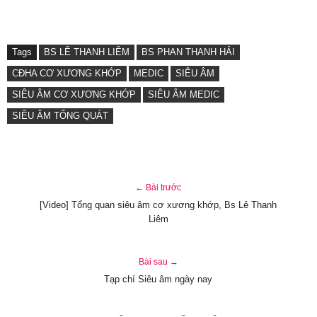
Tags
BS LÊ THANH LIÊM
BS PHAN THANH HẢI
CĐHA CƠ XƯƠNG KHỚP
MEDIC
SIÊU ÂM
SIÊU ÂM CƠ XƯƠNG KHỚP
SIÊU ÂM MEDIC
SIÊU ÂM TỔNG QUÁT
← Bài trước
[Video] Tổng quan siêu âm cơ xương khớp, Bs Lê Thanh
Liêm
Bài sau →
Tạp chí Siêu âm ngày nay