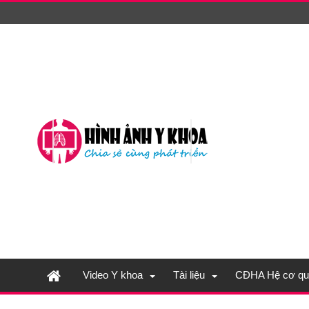
Video Y khoa
Tài liệu
CĐHA Hệ cơ qu