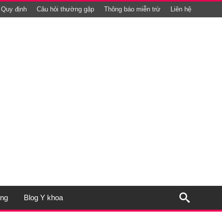
Quy định
Câu hỏi thường gặp
Thông báo miễn trừ
Liên hệ
ụng
Blog Y khoa