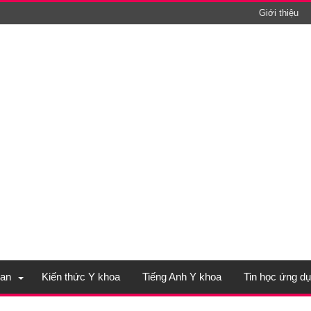
Giới thiệu
an
Kiến thức Y khoa
Tiếng Anh Y khoa
Tin học ứng d