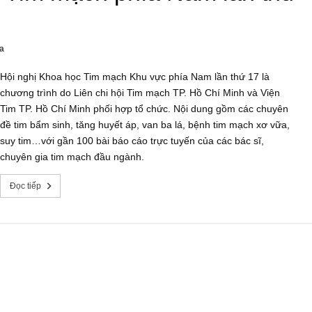
a
Hội nghị Khoa học Tim mạch Khu vực phía Nam lần thứ 17 là
chương trình do Liên chi hội Tim mạch TP. Hồ Chí Minh và Viện
Tim TP. Hồ Chí Minh phối hợp tổ chức. Nội dung gồm các chuyên
đề tim bẩm sinh, tăng huyết áp, van ba lá, bệnh tim mạch xơ vữa,
suy tim…với gần 100 bài báo cáo trực tuyến của các bác sĩ,
chuyên gia tim mạch đầu ngành.
Đọc tiếp