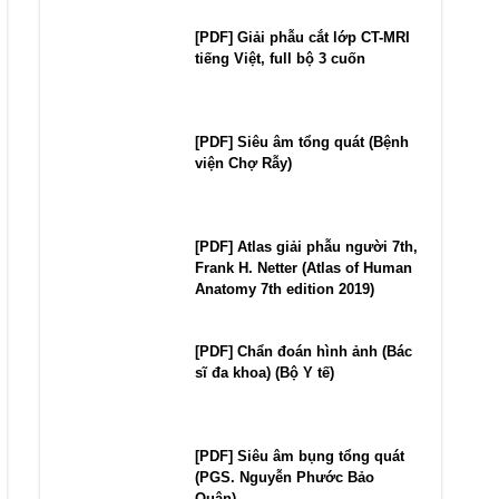
[PDF] Giải phẫu cắt lớp CT-MRI
tiếng Việt, full bộ 3 cuốn
[PDF] Siêu âm tổng quát (Bệnh
viện Chợ Rẫy)
[PDF] Atlas giải phẫu người 7th,
Frank H. Netter (Atlas of Human
Anatomy 7th edition 2019)
[PDF] Chẩn đoán hình ảnh (Bác
sĩ đa khoa) (Bộ Y tế)
[PDF] Siêu âm bụng tổng quát
(PGS. Nguyễn Phước Bảo
Quân)