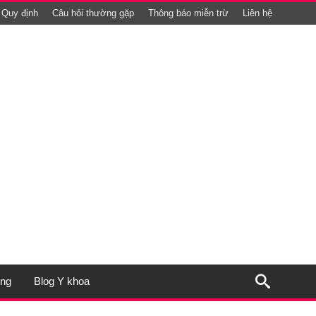
Quy định
Câu hỏi thường gặp
Thông báo miễn trừ
Liên hệ
ụng
Blog Y khoa