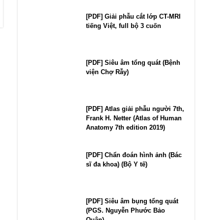
[PDF] Giải phẫu cắt lớp CT-MRI
tiếng Việt, full bộ 3 cuốn
[PDF] Siêu âm tổng quát (Bệnh
viện Chợ Rẫy)
[PDF] Atlas giải phẫu người 7th,
Frank H. Netter (Atlas of Human
Anatomy 7th edition 2019)
[PDF] Chẩn đoán hình ảnh (Bác
sĩ đa khoa) (Bộ Y tế)
[PDF] Siêu âm bụng tổng quát
(PGS. Nguyễn Phước Bảo
Quân)