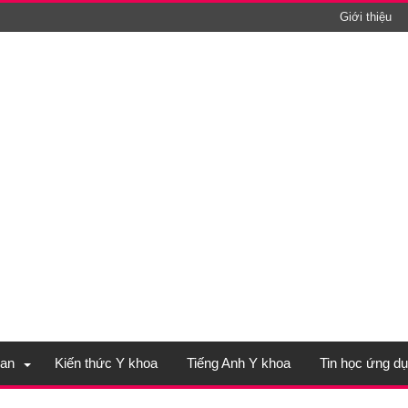
Giới thiệu
an
Kiến thức Y khoa
Tiếng Anh Y khoa
Tin học ứng d