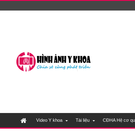
Video Y khoa
Tài liệu
CĐHA Hệ cơ qu