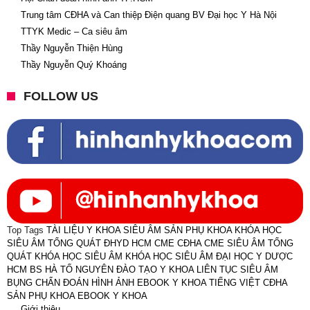
Trung tâm CĐHA và Can thiệp Điện quang BV Đại học Y Hà Nội
TTYK Medic – Ca siêu âm
Thầy Nguyễn Thiện Hùng
Thầy Nguyễn Quý Khoáng
FOLLOW US
Top Tags
TÀI LIỆU Y KHOA
SIÊU ÂM SẢN PHỤ KHOA
KHÓA HỌC
SIÊU ÂM TỔNG QUÁT ĐHYD HCM
CME CĐHA
CME
SIÊU ÂM TỔNG
QUÁT
KHÓA HỌC SIÊU ÂM
KHÓA HỌC SIÊU ÂM ĐẠI HỌC Y DƯỢC
HCM
BS HÀ TỐ NGUYÊN
ĐÀO TẠO Y KHOA LIÊN TỤC
SIÊU ÂM
BỤNG
CHẨN ĐOÁN HÌNH ẢNH
EBOOK Y KHOA TIẾNG VIỆT
CĐHA
SẢN PHỤ KHOA
EBOOK Y KHOA
Giới thiệu