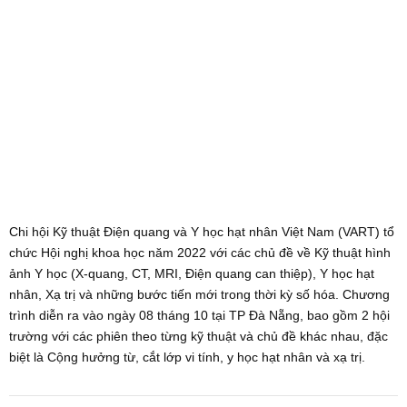
Chi hội Kỹ thuật Điện quang và Y học hạt nhân Việt Nam (VART) tổ
chức Hội nghị khoa học năm 2022 với các chủ đề về Kỹ thuật hình
ảnh Y học (X-quang, CT, MRI, Điện quang can thiệp), Y học hạt
nhân, Xạ trị và những bước tiến mới trong thời kỳ số hóa. Chương
trình diễn ra vào ngày 08 tháng 10 tại TP Đà Nẵng, bao gồm 2 hội
trường với các phiên theo từng kỹ thuật và chủ đề khác nhau, đặc
biệt là Cộng hưởng từ, cắt lớp vi tính, y học hạt nhân và xạ trị.