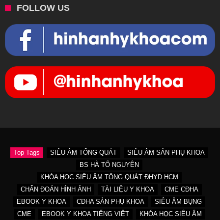
FOLLOW US
Top Tags
SIÊU ÂM TỔNG QUÁT
SIÊU ÂM SẢN PHỤ KHOA
BS HÀ TỐ NGUYÊN
KHÓA HỌC SIÊU ÂM TỔNG QUÁT ĐHYD HCM
CHẨN ĐOÁN HÌNH ẢNH
TÀI LIỆU Y KHOA
CME CĐHA
EBOOK Y KHOA
CĐHA SẢN PHỤ KHOA
SIÊU ÂM BỤNG
CME
EBOOK Y KHOA TIẾNG VIỆT
KHÓA HỌC SIÊU ÂM