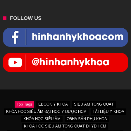
FOLLOW US
Top Tags
EBOOK Y KHOA
SIÊU ÂM TỔNG QUÁT
KHÓA HỌC SIÊU ÂM ĐẠI HỌC Y DƯỢC HCM
TÀI LIỆU Y KHOA
KHÓA HỌC SIÊU ÂM
CĐHA SẢN PHỤ KHOA
KHÓA HỌC SIÊU ÂM TỔNG QUÁT ĐHYD HCM