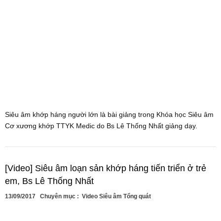
Siêu âm khớp háng người lớn là bài giảng trong Khóa học Siêu âm
Cơ xương khớp TTYK Medic do Bs Lê Thống Nhất giảng dạy.
[Video] Siêu âm loạn sản khớp háng tiến triển ở trẻ
em, Bs Lê Thống Nhất
13/09/2017
Chuyên mục :
Video Siêu âm Tổng quát