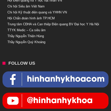
Hội Điện quang và Y học hạt nhân VN
Chi hội Siêu âm Việt Nam
Chi hội Kỹ thuật điện quang và YHHN VN
Hội Chẩn đoán hình ảnh TP.HCM
Trung tâm CĐHA và Can thiệp Điện quang BV Đại học Y Hà Nội
TTYK Medic – Ca siêu âm
Thầy Nguyễn Thiện Hùng
Thầy Nguyễn Quý Khoáng
FOLLOW US