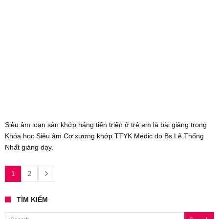
Siêu âm loạn sản khớp háng tiến triển ở trẻ em là bài giảng trong
Khóa học Siêu âm Cơ xương khớp TTYK Medic do Bs Lê Thống
Nhất giảng dạy.
1
2
TÌM KIẾM
Search for: