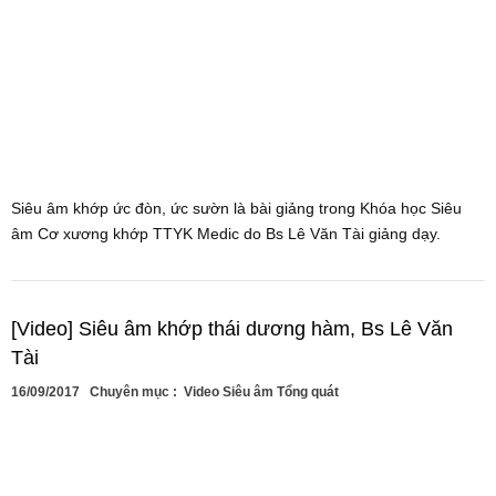
Siêu âm khớp ức đòn, ức sườn là bài giảng trong Khóa học Siêu
âm Cơ xương khớp TTYK Medic do Bs Lê Văn Tài giảng dạy.
[Video] Siêu âm khớp thái dương hàm, Bs Lê Văn
Tài
16/09/2017
Chuyên mục :
Video Siêu âm Tổng quát