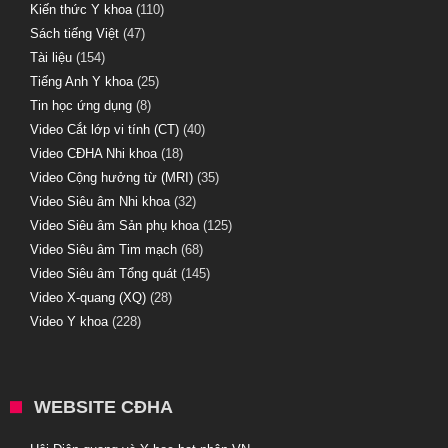
Kiến thức Y khoa
(110)
Sách tiếng Việt
(47)
Tài liệu
(154)
Tiếng Anh Y khoa
(25)
Tin học ứng dụng
(8)
Video Cắt lớp vi tính (CT)
(40)
Video CĐHA Nhi khoa
(18)
Video Cộng hưởng từ (MRI)
(35)
Video Siêu âm Nhi khoa
(32)
Video Siêu âm Sản phụ khoa
(125)
Video Siêu âm Tim mạch
(68)
Video Siêu âm Tổng quát
(145)
Video X-quang (XQ)
(28)
Video Y khoa
(228)
WEBSITE CĐHA