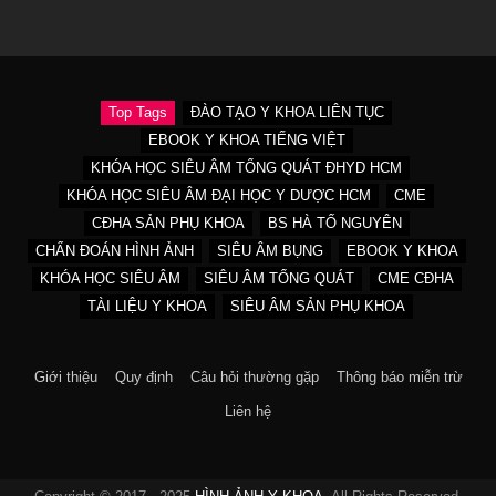
Top Tags
ĐÀO TẠO Y KHOA LIÊN TỤC
EBOOK Y KHOA TIẾNG VIỆT
KHÓA HỌC SIÊU ÂM TỔNG QUÁT ĐHYD HCM
KHÓA HỌC SIÊU ÂM ĐẠI HỌC Y DƯỢC HCM
CME
CĐHA SẢN PHỤ KHOA
BS HÀ TỐ NGUYÊN
CHẨN ĐOÁN HÌNH ẢNH
SIÊU ÂM BỤNG
EBOOK Y KHOA
KHÓA HỌC SIÊU ÂM
SIÊU ÂM TỔNG QUÁT
CME CĐHA
TÀI LIỆU Y KHOA
SIÊU ÂM SẢN PHỤ KHOA
Giới thiệu
Quy định
Câu hỏi thường gặp
Thông báo miễn trừ
Liên hệ