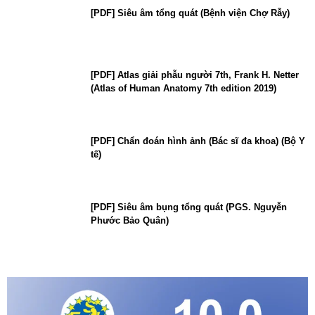
[PDF] Siêu âm tổng quát (Bệnh viện Chợ Rẫy)
[PDF] Atlas giải phẫu người 7th, Frank H. Netter
(Atlas of Human Anatomy 7th edition 2019)
[PDF] Chẩn đoán hình ảnh (Bác sĩ đa khoa) (Bộ Y
tế)
[PDF] Siêu âm bụng tổng quát (PGS. Nguyễn
Phước Bảo Quân)