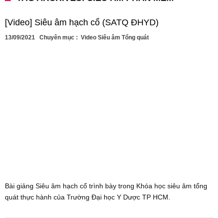
[Video] Siêu âm hạch cổ (SATQ ĐHYD)
13/09/2021
Chuyên mục :
Video Siêu âm Tổng quát
Bài giảng Siêu âm hạch cổ trình bày trong Khóa học siêu âm tổng
quát thực hành của Trường Đại học Y Dược TP HCM.