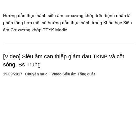
Hướng dẫn thực hành siêu âm cơ xương khớp trên bệnh nhân là
phần tổng hợp một số hướng dẫn thực hành trong Khóa học Siêu
âm Cơ xương khớp TTYK Medic
[Video] Siêu âm can thiệp giảm đau TKNB và cột
sống, Bs Trung
19/09/2017
Chuyên mục :
Video Siêu âm Tổng quát