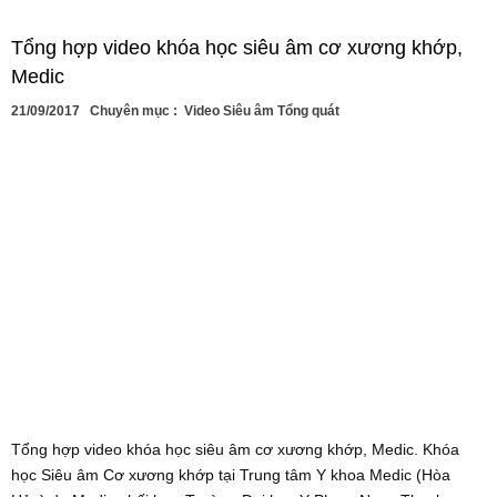
Tổng hợp video khóa học siêu âm cơ xương khớp,
Medic
21/09/2017
Chuyên mục :
Video Siêu âm Tổng quát
Tổng hợp video khóa học siêu âm cơ xương khớp, Medic. Khóa
học Siêu âm Cơ xương khớp tại Trung tâm Y khoa Medic (Hòa