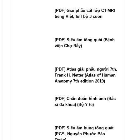
[PDF] Giải phẫu cắt lớp CT-MRI
tiếng Việt, full bộ 3 cuốn
[PDF] Siêu âm tổng quát (Bệnh
viện Chợ Rẫy)
[PDF] Atlas giải phẫu người 7th,
Frank H. Netter (Atlas of Human
Anatomy 7th edition 2019)
[PDF] Chẩn đoán hình ảnh (Bác
sĩ đa khoa) (Bộ Y tế)
[PDF] Siêu âm bụng tổng quát
(PGS. Nguyễn Phước Bảo
Quân)