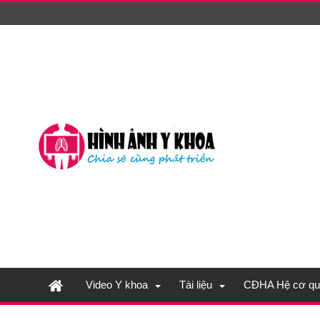
Video Y khoa
Tài liệu
CĐHA Hệ cơ qu