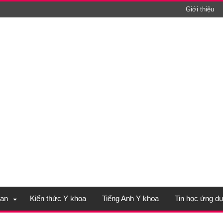
Giới thiệu
an
Kiến thức Y khoa
Tiếng Anh Y khoa
Tin học ứng d