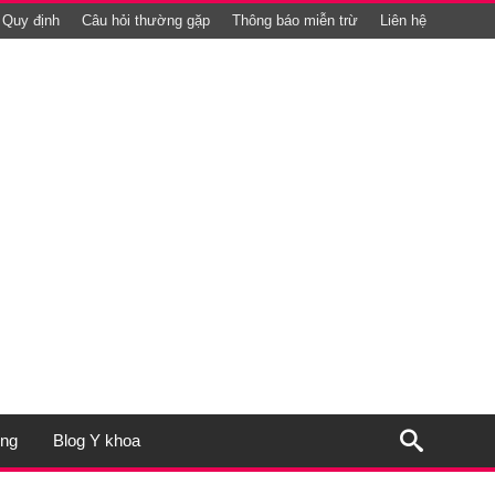
Quy định
Câu hỏi thường gặp
Thông báo miễn trừ
Liên hệ
ụng
Blog Y khoa