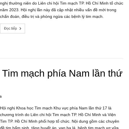
nghị thường niên do Liên chi hội Tim mạch TP. Hồ Chí Minh tổ chức
năm 2023. Hội nghị lần này đã cập nhật nhiều vấn đề mới trong
chẩn đoán, điều trị và phòng ngừa các bệnh lý tim mạch.
Đọc tiếp
c Tim mạch phía Nam lần thứ
a
Hội nghị Khoa học Tim mạch Khu vực phía Nam lần thứ 17 là
chương trình do Liên chi hội Tim mạch TP. Hồ Chí Minh và Viện
Tim TP. Hồ Chí Minh phối hợp tổ chức. Nội dung gồm các chuyên
đề tim bẩm sinh, tăng huyết áp, van ba lá, bệnh tim mạch xơ vữa,