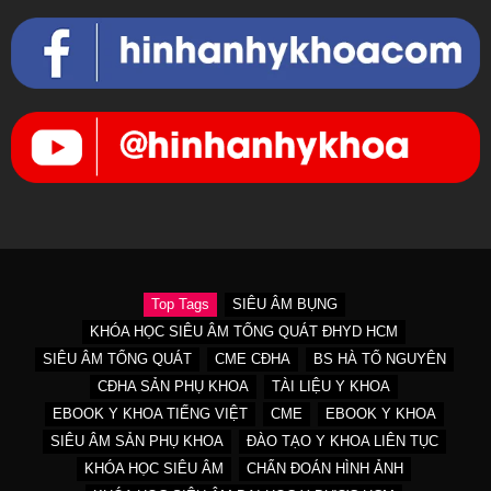
Top Tags
SIÊU ÂM BỤNG
KHÓA HỌC SIÊU ÂM TỔNG QUÁT ĐHYD HCM
SIÊU ÂM TỔNG QUÁT
CME CĐHA
BS HÀ TỐ NGUYÊN
CĐHA SẢN PHỤ KHOA
TÀI LIỆU Y KHOA
EBOOK Y KHOA TIẾNG VIỆT
CME
EBOOK Y KHOA
SIÊU ÂM SẢN PHỤ KHOA
ĐÀO TẠO Y KHOA LIÊN TỤC
KHÓA HỌC SIÊU ÂM
CHẨN ĐOÁN HÌNH ẢNH