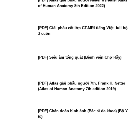
[PDF] Atlas giải phẫu người Netter 8 (Netter Atlas
of Human Anatomy 8th Edition 2022)
[PDF] Giải phẫu cắt lớp CT-MRI tiếng Việt, full bộ
3 cuốn
[PDF] Siêu âm tổng quát (Bệnh viện Chợ Rẫy)
[PDF] Atlas giải phẫu người 7th, Frank H. Netter
(Atlas of Human Anatomy 7th edition 2019)
[PDF] Chẩn đoán hình ảnh (Bác sĩ đa khoa) (Bộ Y
tế)