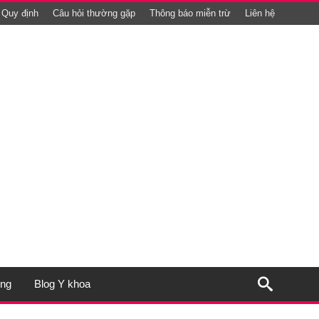
Quy định
Câu hỏi thường gặp
Thông báo miễn trừ
Liên hệ
ụng
Blog Y khoa