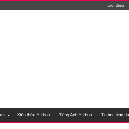
Giới thiệu
an
Kiến thức Y khoa
Tiếng Anh Y khoa
Tin học ứng d