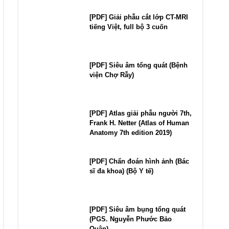
[PDF] Giải phẫu cắt lớp CT-MRI
tiếng Việt, full bộ 3 cuốn
[PDF] Siêu âm tổng quát (Bệnh
viện Chợ Rẫy)
[PDF] Atlas giải phẫu người 7th,
Frank H. Netter (Atlas of Human
Anatomy 7th edition 2019)
[PDF] Chẩn đoán hình ảnh (Bác
sĩ đa khoa) (Bộ Y tế)
[PDF] Siêu âm bụng tổng quát
(PGS. Nguyễn Phước Bảo
Quân)