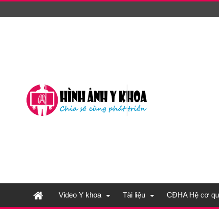
Video Y khoa
Tài liệu
CĐHA Hệ cơ qu