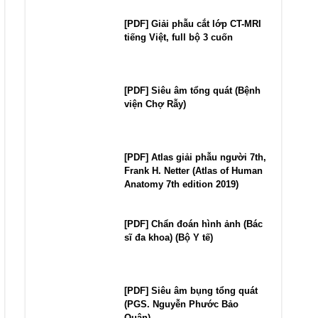
[PDF] Giải phẫu cắt lớp CT-MRI
tiếng Việt, full bộ 3 cuốn
[PDF] Siêu âm tổng quát (Bệnh
viện Chợ Rẫy)
[PDF] Atlas giải phẫu người 7th,
Frank H. Netter (Atlas of Human
Anatomy 7th edition 2019)
[PDF] Chẩn đoán hình ảnh (Bác
sĩ đa khoa) (Bộ Y tế)
[PDF] Siêu âm bụng tổng quát
(PGS. Nguyễn Phước Bảo
Quân)