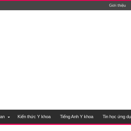
Giới thiệu
an
Kiến thức Y khoa
Tiếng Anh Y khoa
Tin học ứng d