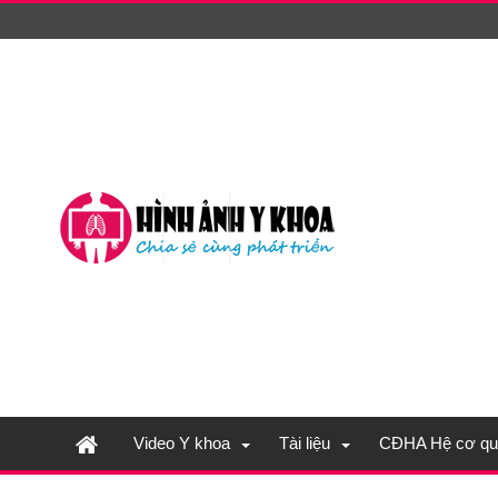
Video Y khoa
Tài liệu
CĐHA Hệ cơ qu