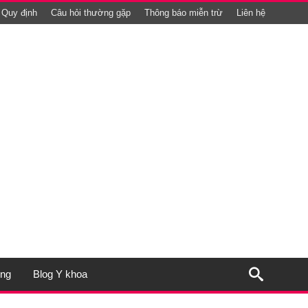
Quy định
Câu hỏi thường gặp
Thông báo miễn trừ
Liên hệ
ụng
Blog Y khoa