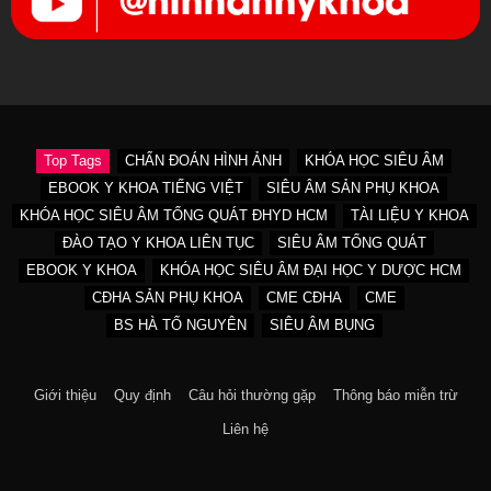
Top Tags
CHẨN ĐOÁN HÌNH ẢNH
KHÓA HỌC SIÊU ÂM
EBOOK Y KHOA TIẾNG VIỆT
SIÊU ÂM SẢN PHỤ KHOA
KHÓA HỌC SIÊU ÂM TỔNG QUÁT ĐHYD HCM
TÀI LIỆU Y KHOA
ĐÀO TẠO Y KHOA LIÊN TỤC
SIÊU ÂM TỔNG QUÁT
EBOOK Y KHOA
KHÓA HỌC SIÊU ÂM ĐẠI HỌC Y DƯỢC HCM
CĐHA SẢN PHỤ KHOA
CME CĐHA
CME
BS HÀ TỐ NGUYÊN
SIÊU ÂM BỤNG
Giới thiệu
Quy định
Câu hỏi thường gặp
Thông báo miễn trừ
Liên hệ