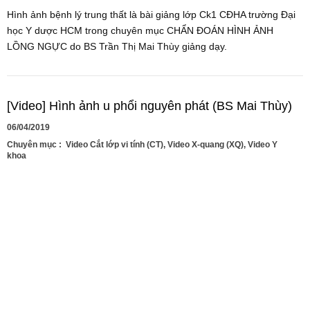
Hình ảnh bệnh lý trung thất là bài giảng lớp Ck1 CĐHA trường Đại
học Y dược HCM trong chuyên mục CHẨN ĐOÁN HÌNH ẢNH
LỒNG NGỰC do BS Trần Thị Mai Thùy giảng dạy.
[Video] Hình ảnh u phổi nguyên phát (BS Mai Thùy)
06/04/2019
Chuyên mục :
Video Cắt lớp vi tính (CT)
,
Video X-quang (XQ)
,
Video Y
khoa