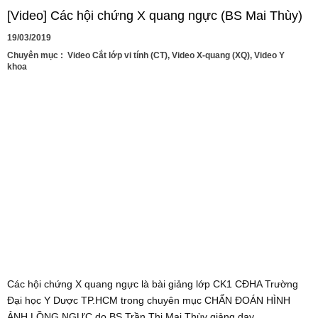
[Video] Các hội chứng X quang ngực (BS Mai Thùy)
19/03/2019
Chuyên mục :
Video Cắt lớp vi tính (CT)
,
Video X-quang (XQ)
,
Video Y
khoa
Các hội chứng X quang ngực là bài giảng lớp CK1 CĐHA Trường
Đại học Y Dược TP.HCM trong chuyên mục CHẨN ĐOÁN HÌNH
ẢNH LỒNG NGỰC do BS Trần Thị Mai Thùy giảng dạy.