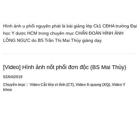
Hình ảnh u phổi nguyên phát là bài giảng lớp Ck1 CĐHA trường Đại
học Y dược HCM trong chuyên mục CHẨN ĐOÁN HÌNH ẢNH
LỒNG NGỰC do BS Trần Thị Mai Thùy giảng dạy.
[Video] Hình ảnh nốt phổi đơn độc (BS Mai Thùy)
02/04/2019
Chuyên mục :
Video Cắt lớp vi tính (CT)
,
Video X-quang (XQ)
,
Video Y
khoa