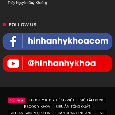
Thầy Nguyễn Quý Khoáng
FOLLOW US
Top Tags
EBOOK Y KHOA TIẾNG VIỆT
SIÊU ÂM BỤNG
EBOOK Y KHOA
SIÊU ÂM TỔNG QUÁT
SIÊU ÂM SẢN PHỤ KHOA
CHẨN ĐOÁN HÌNH ẢNH
CME