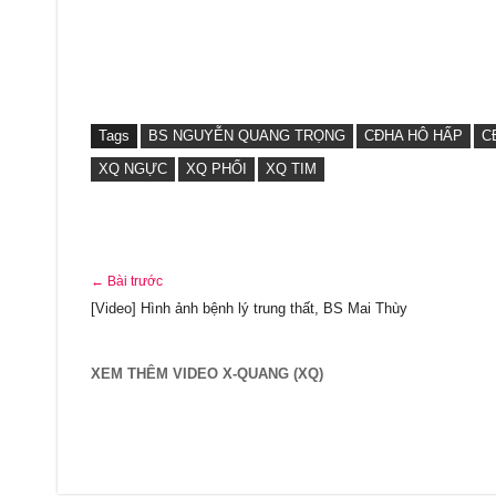
Tags
BS NGUYỄN QUANG TRỌNG
CĐHA HÔ HẤP
C
XQ NGỰC
XQ PHỔI
XQ TIM
← Bài trước
[Video] Hình ảnh bệnh lý trung thất, BS Mai Thùy
XEM THÊM VIDEO X-QUANG (XQ)