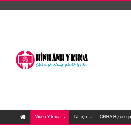
Video Y khoa
Tài liệu
CĐHA Hệ cơ qu