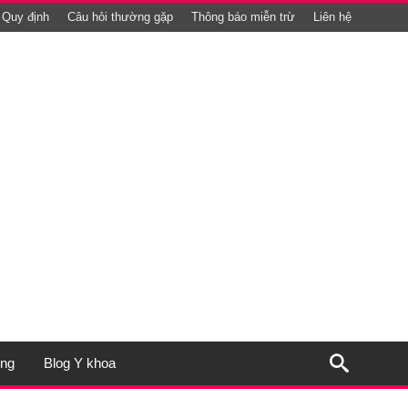
Quy định
Câu hỏi thường gặp
Thông báo miễn trừ
Liên hệ
ụng
Blog Y khoa