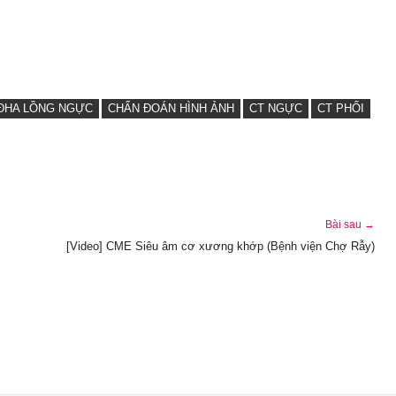
ĐHA LỒNG NGỰC
CHẨN ĐOÁN HÌNH ẢNH
CT NGỰC
CT PHỔI
Bài sau →
[Video] CME Siêu âm cơ xương khớp (Bệnh viện Chợ Rẫy)