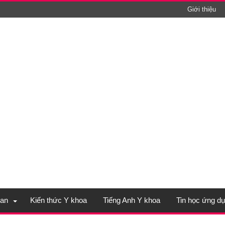
Giới thiệu
an
Kiến thức Y khoa
Tiếng Anh Y khoa
Tin học ứng d