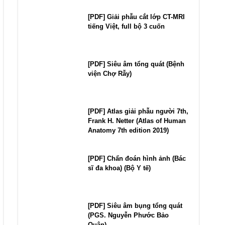
[PDF] Giải phẫu cắt lớp CT-MRI
tiếng Việt, full bộ 3 cuốn
[PDF] Siêu âm tổng quát (Bệnh
viện Chợ Rẫy)
[PDF] Atlas giải phẫu người 7th,
Frank H. Netter (Atlas of Human
Anatomy 7th edition 2019)
[PDF] Chẩn đoán hình ảnh (Bác
sĩ đa khoa) (Bộ Y tế)
[PDF] Siêu âm bụng tổng quát
(PGS. Nguyễn Phước Bảo
Quân)