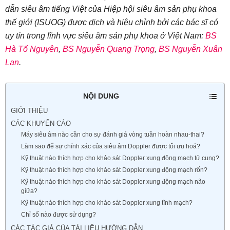
dẫn siêu âm tiếng Việt của Hiệp hội siêu âm sản phụ khoa
thế giới (ISUOG) được dịch và hiệu chỉnh bởi các bác sĩ có
uy tín trong lĩnh vực siêu âm sản phụ khoa ở Việt Nam:
BS
Hà Tố Nguyên
,
BS Nguyễn Quang Trọng
,
BS Nguyễn Xuân
Lan
.
NỘI DUNG
GIỚI THIỆU
CÁC KHUYẾN CÁO
Máy siêu âm nào cần cho sự đánh giá vòng tuần hoàn nhau-thai?
Làm sao để sự chính xác của siêu âm Doppler được tối ưu hoá?
Kỹ thuật nào thích hợp cho khảo sát Doppler xung động mạch tử cung?
Kỹ thuật nào thích hợp cho khảo sát Doppler xung động mạch rốn?
Kỹ thuật nào thích hợp cho khảo sát Doppler xung động mạch não
giữa?
Kỹ thuật nào thích hợp cho khảo sát Doppler xung tĩnh mạch?
Chỉ số nào được sử dụng?
CÁC TÁC GIẢ CỦA TÀI LIỆU HƯỚNG DẪN