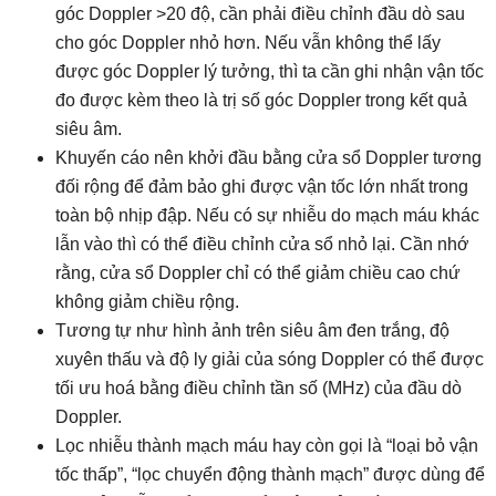
góc Doppler >20 độ, cần phải điều chỉnh đầu dò sau
cho góc Doppler nhỏ hơn. Nếu vẫn không thể lấy
được góc Doppler lý tưởng, thì ta cần ghi nhận vận tốc
đo được kèm theo là trị số góc Doppler trong kết quả
siêu âm.
Khuyến cáo nên khởi đầu bằng cửa sổ Doppler tương
đối rộng để đảm bảo ghi được vận tốc lớn nhất trong
toàn bộ nhịp đập. Nếu có sự nhiễu do mạch máu khác
lẫn vào thì có thể điều chỉnh cửa sổ nhỏ lại. Cần nhớ
rằng, cửa sổ Doppler chỉ có thể giảm chiều cao chứ
không giảm chiều rộng.
Tương tự như hình ảnh trên siêu âm đen trắng, độ
xuyên thấu và độ ly giải của sóng Doppler có thể được
tối ưu hoá bằng điều chỉnh tần số (MHz) của đầu dò
Doppler.
Lọc nhiễu thành mạch máu hay còn gọi là “loại bỏ vận
tốc thấp”, “lọc chuyển động thành mạch” được dùng để