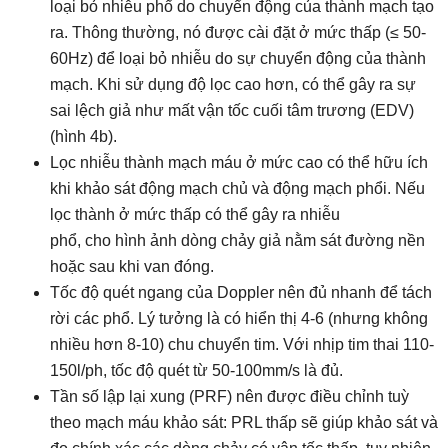
loại bỏ nhiễu phổ do chuyển động của thành mạch tạo
ra. Thông thường, nó được cài đặt ở mức thấp (≤ 50-
60Hz) để loại bỏ nhiễu do sự chuyển động của thành
mạch. Khi sử dụng độ lọc cao hơn, có thể gây ra sự
sai lệch giả như mất vận tốc cuối tâm trương (EDV)
(hình 4b).
Lọc nhiễu thành mạch máu ở mức cao có thể hữu ích
khi khảo sát động mạch chủ và động mạch phổi. Nếu
lọc thành ở mức thấp có thể gây ra nhiễu
phổ, cho hình ảnh dòng chảy giả nằm sát đường nền
hoặc sau khi van đóng.
Tốc độ quét ngang của Doppler nên đủ nhanh để tách
rời các phổ. Lý tưởng là có hiển thị 4-6 (nhưng không
nhiều hơn 8-10) chu chuyển tim. Với nhịp tim thai 110-
150l/ph, tốc độ quét từ 50-100mm/s là đủ.
.
Tần số lập lại xung (PRF) nên được điều chỉnh tuỳ
theo mạch máu khảo sát: PRL thấp sẽ giúp khảo sát và