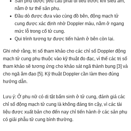
Sản phụ được yêu cầu phải đi tiểu trước khi siêu âm,
nằm ở tư thế sản phụ.
Đầu dò được đưa vào cùng đồ bên, động mạch tử
cung được xác định nhờ Doppler màu, nằm ở ngang
mức lỗ trong cổ tử cung.
Qui trình tương tự được tiến hành ở bên còn lại.
Ghi nhớ rằng, trị số tham khảo cho các chỉ số Doppler động
mạch tử cung phụ thuộc vào kỹ thuật đo đạc, vì thế các trị số
tham khảo sẽ tương ứng cho khảo sát ngã thành bụng [3] và
cho ngã âm đạo [5]. Kỹ thuật Doppler cần làm theo đúng
hướng dẫn.
Lưu ý: Ở phụ nữ có dị tật bẩm sinh ở tử cung, đánh giá các
chỉ số động mạch tử cung là không đáng tin cậy, vì các tài
liệu được xuất bản cho đến nay chỉ tiến hành ở các sản phụ
có giải phẫu tử cung bình thường.