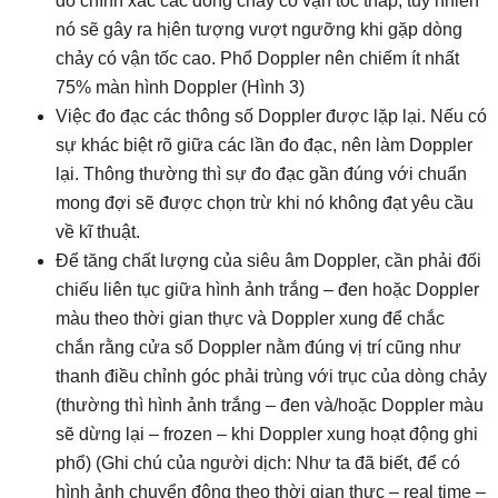
đo chính xác các dòng chảy có vận tốc thấp, tuy nhiên
nó sẽ gây ra hịên tượng vượt ngưỡng khi gặp dòng
chảy có vận tốc cao. Phổ Doppler nên chiếm ít nhất
75% màn hình Doppler (Hình 3)
Việc đo đạc các thông số Doppler được lặp lại. Nếu có
sự khác biệt rõ giữa các lần đo đạc, nên làm Doppler
lại. Thông thường thì sự đo đạc gần đúng với chuẩn
mong đợi sẽ được chọn trừ khi nó không đạt yêu cầu
về kĩ thuật.
Để tăng chất lượng của siêu âm Doppler, cần phải đối
chiếu liên tục giữa hình ảnh trắng – đen hoặc Doppler
màu theo thời gian thực và Doppler xung để chắc
chắn rằng cửa sổ Doppler nằm đúng vị trí cũng như
thanh điều chỉnh góc phải trùng với trục của dòng chảy
(thường thì hình ảnh trắng – đen và/hoặc Doppler màu
sẽ dừng lại – frozen – khi Doppler xung hoạt động ghi
phổ) (Ghi chú của người dịch: Như ta đã biết, để có
hình ảnh chuyển động theo thời gian thực – real time –