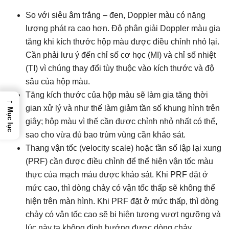
So với siêu âm trắng – đen, Doppler màu có năng
lượng phát ra cao hơn. Độ phân giải Doppler màu gia
tăng khi kích thước hộp màu được điều chỉnh nhỏ lại.
Cần phải lưu ý đến chỉ số cơ học (MI) và chỉ số nhiệt
(TI) vì chúng thay đổi tùy thuộc vào kích thước và độ
sâu của hộp màu.
Tăng kích thước của hộp màu sẽ làm gia tăng thời
→
gian xử lý và như thế làm giảm tần số khung hình trên
Mục lục
giây; hộp màu vì thế cần được chỉnh nhỏ nhất có thể,
sao cho vừa đủ bao trùm vùng cần khảo sát.
Thang vận tốc (velocity scale) hoặc tần số lập lại xung
(PRF) cần được điều chỉnh để thể hiện vận tốc màu
thực của mạch máu được khảo sát. Khi PRF đặt ở
mức cao, thì dòng chảy có vận tốc thấp sẽ không thể
hiện trên màn hình. Khi PRF đặt ở mức thấp, thì dòng
chảy có vận tốc cao sẽ bị hiện tượng vượt ngưỡng và
lúc này ta không định hướng được dòng chảy.