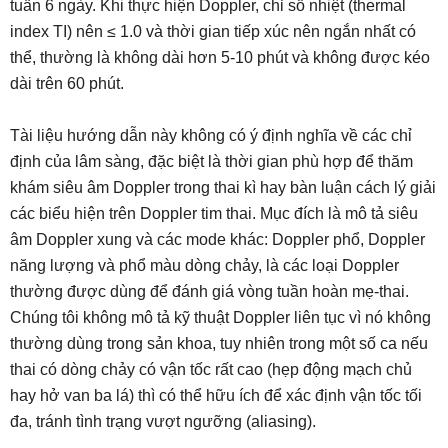
tuần 6 ngày. Khi thực hiện Doppler, chỉ số nhiệt (thermal
index TI) nên ≤ 1.0 và thời gian tiếp xúc nên ngắn nhất có
thể, thường là không dài hơn 5-10 phút và không được kéo
dài trên 60 phút.
Tài liệu hướng dẫn này không có ý định nghĩa về các chỉ
định của lâm sàng, đặc biệt là thời gian phù hợp để thăm
khám siêu âm Doppler trong thai kì hay bàn luận cách lý giải
các biểu hiện trên Doppler tim thai. Mục đích là mô tả siêu
âm Doppler xung và các mode khác: Doppler phổ, Doppler
năng lượng và phổ màu dòng chảy, là các loại Doppler
thường được dùng để đánh giá vòng tuần hoàn mẹ-thai.
Chúng tôi không mô tả kỹ thuật Doppler liên tục vì nó không
thường dùng trong sản khoa, tuy nhiên trong một số ca nếu
thai có dòng chảy có vận tốc rất cao (hẹp động mạch chủ
hay hở van ba lá) thì có thể hữu ích để xác định vận tốc tối
đa, tránh tình trạng vượt ngưỡng (aliasing).
.