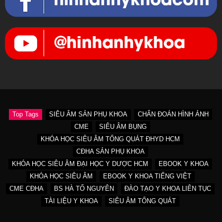
Top Tags
SIÊU ÂM SẢN PHỤ KHOA
CHẨN ĐOÁN HÌNH ẢNH
CME
SIÊU ÂM BỤNG
KHÓA HỌC SIÊU ÂM TỔNG QUÁT ĐHYD HCM
CĐHA SẢN PHỤ KHOA
KHÓA HỌC SIÊU ÂM ĐẠI HỌC Y DƯỢC HCM
EBOOK Y KHOA
KHÓA HỌC SIÊU ÂM
EBOOK Y KHOA TIẾNG VIỆT
CME CĐHA
BS HÀ TỐ NGUYÊN
ĐÀO TẠO Y KHOA LIÊN TỤC
TÀI LIỆU Y KHOA
SIÊU ÂM TỔNG QUÁT