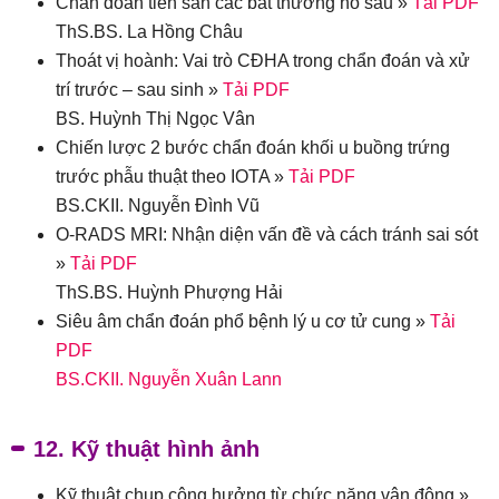
Chẩn đoán tiền sản các bất thường hố sau »
Tải PDF
ThS.BS. La Hồng Châu
Thoát vị hoành: Vai trò CĐHA trong chẩn đoán và xử
trí trước – sau sinh »
Tải PDF
BS. Huỳnh Thị Ngọc Vân
Chiến lược 2 bước chẩn đoán khối u buồng trứng
trước phẫu thuật theo IOTA »
Tải PDF
BS.CKII. Nguyễn Đình Vũ
O-RADS MRI: Nhận diện vấn đề và cách tránh sai sót
»
Tải PDF
ThS.BS. Huỳnh Phượng Hải
Siêu âm chẩn đoán phổ bệnh lý u cơ tử cung »
Tải
PDF
BS.CKII. Nguyễn Xuân Lann
12. Kỹ thuật hình ảnh
Kỹ thuật chụp cộng hưởng từ chức năng vận động »