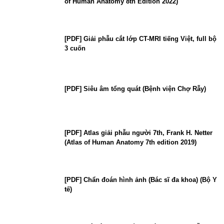
of Human Anatomy 8th Edition 2022)
[PDF] Giải phẫu cắt lớp CT-MRI tiếng Việt, full bộ
3 cuốn
[PDF] Siêu âm tổng quát (Bệnh viện Chợ Rẫy)
[PDF] Atlas giải phẫu người 7th, Frank H. Netter
(Atlas of Human Anatomy 7th edition 2019)
[PDF] Chẩn đoán hình ảnh (Bác sĩ đa khoa) (Bộ Y
tế)