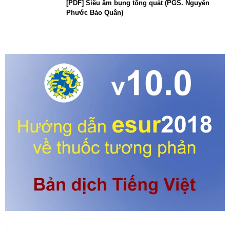
[PDF] Siêu âm bụng tổng quát (PGS. Nguyễn
Phước Bảo Quân)