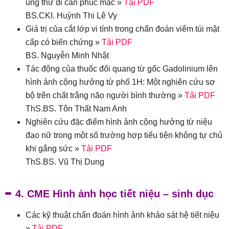
ung thư di căn phúc mạc »
Tải PDF
BS.CKI. Huỳnh Thị Lê Vy
Giá trị của cắt lớp vi tính trong chẩn đoán viêm túi mật
cấp có biến chứng »
Tải PDF
BS. Nguyễn Minh Nhật
Tác động của thuốc đối quang từ gốc Gadolinium lên
hình ảnh cộng hưởng từ phổ 1H: Một nghiên cứu sơ
bộ trên chất trắng não người bình thường »
Tải PDF
ThS.BS. Tôn Thất Nam Anh
Nghiên cứu đặc điểm hình ảnh cộng hưởng từ niệu
đạo nữ trong một số trường hợp tiểu tiện không tự chủ
khi gắng sức »
Tải PDF
ThS.BS. Vũ Thị Dung
4. CME Hình ảnh học tiết niệu – sinh dục
Các kỹ thuật chẩn đoán hình ảnh khảo sát hệ tiết niệu
»
Tải PDF