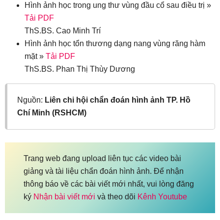
Hình ảnh học trong ung thư vùng đầu cổ sau điều trị »
Tải PDF
ThS.BS. Cao Minh Trí
Hình ảnh học tổn thương dạng nang vùng răng hàm
mặt »
Tải PDF
ThS.BS. Phan Thị Thùy Dương
Nguồn:
Liên chi hội chẩn đoán hình ảnh TP. Hồ
Chí Minh (RSHCM)
Trang web đang upload liên tục các video bài
giảng và tài liệu chẩn đoán hình ảnh. Để nhận
thông báo về các bài viết mới nhất, vui lòng đăng
ký
Nhận bài viết mới
và theo dõi
Kênh Youtube