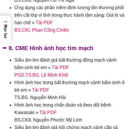
BS.CKII. Nguyễn Hồ Thị Nga
Ứng dụng các phần mềm định lượng tổn thương phổi
trên cắt lớp vi tính trong thực hành lâm sàng: Giá trị và
→
hạn chế »
Tải PDF
Mục lục
BS.CKI. Phan Công Chiến
8. CME Hình ảnh học tim mạch
Siêu âm tim đánh giá bất thường động mạch vành
bẩm sinh trẻ em »
Tải PDF
PGS.TS.BS. Lê Minh Khôi
Hình ảnh học trong bất thường mạch vành bẩm sinh ở
trẻ em »
Tải PDF
TS.BS. Nguyễn Minh Hải
Hình ảnh học trong chẩn đoán và theo dõi bệnh
Kawasaki »
Tải PDF
BS.CKII. Nguyễn Phước Mỹ Linh
Siêu âm tim đánh giá hội chứng mạch vành cấp và