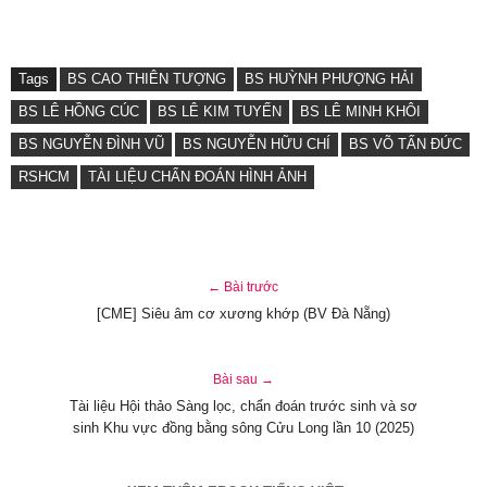
Tags
BS CAO THIÊN TƯỢNG
BS HUỲNH PHƯỢNG HẢI
BS LÊ HỒNG CÚC
BS LÊ KIM TUYẾN
BS LÊ MINH KHÔI
BS NGUYỄN ĐÌNH VŨ
BS NGUYỄN HỮU CHÍ
BS VÕ TẤN ĐỨC
RSHCM
TÀI LIỆU CHẨN ĐOÁN HÌNH ẢNH
← Bài trước
[CME] Siêu âm cơ xương khớp (BV Đà Nẵng)
Bài sau →
Tài liệu Hội thảo Sàng lọc, chẩn đoán trước sinh và sơ
sinh Khu vực đồng bằng sông Cửu Long lần 10 (2025)