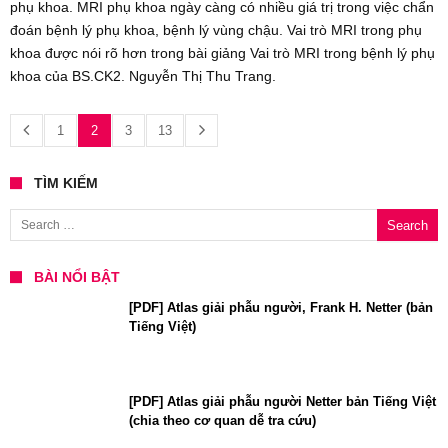
phụ khoa. MRI phụ khoa ngày càng có nhiều giá trị trong việc chẩn
đoán bệnh lý phụ khoa, bệnh lý vùng chậu. Vai trò MRI trong phụ
khoa được nói rõ hơn trong bài giảng Vai trò MRI trong bệnh lý phụ
khoa của BS.CK2. Nguyễn Thị Thu Trang.
1
2
3
13
TÌM KIẾM
Search for:
BÀI NỔI BẬT
[PDF] Atlas giải phẫu người, Frank H. Netter (bản
Tiếng Việt)
[PDF] Atlas giải phẫu người Netter bản Tiếng Việt
(chia theo cơ quan dễ tra cứu)