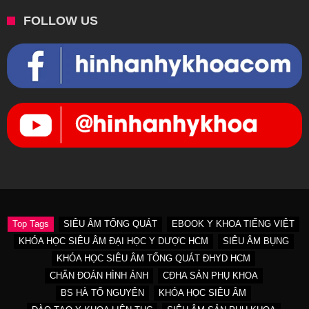
FOLLOW US
Top Tags
SIÊU ÂM TỔNG QUÁT
EBOOK Y KHOA TIẾNG VIỆT
KHÓA HỌC SIÊU ÂM ĐẠI HỌC Y DƯỢC HCM
SIÊU ÂM BỤNG
KHÓA HỌC SIÊU ÂM TỔNG QUÁT ĐHYD HCM
CHẨN ĐOÁN HÌNH ẢNH
CĐHA SẢN PHỤ KHOA
BS HÀ TỐ NGUYÊN
KHÓA HỌC SIÊU ÂM