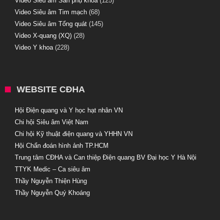
Video Siêu âm Sản phụ khoa
(125)
Video Siêu âm Tim mạch
(68)
Video Siêu âm Tổng quát
(145)
Video X-quang (XQ)
(28)
Video Y khoa
(228)
WEBSITE CĐHA
Hội Điện quang và Y học hạt nhân VN
Chi hội Siêu âm Việt Nam
Chi hội Kỹ thuật điện quang và YHHN VN
Hội Chẩn đoán hình ảnh TP.HCM
Trung tâm CĐHA và Can thiệp Điện quang BV Đại học Y Hà Nội
TTYK Medic – Ca siêu âm
Thầy Nguyễn Thiện Hùng
Thầy Nguyễn Quý Khoáng