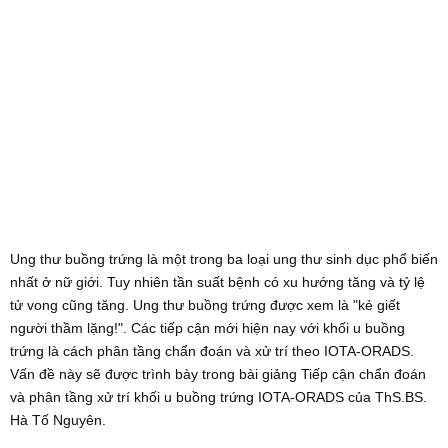
Ung thư buồng trứng là một trong ba loại ung thư sinh dục phổ biến
nhất ở nữ giới. Tuy nhiên tần suất bệnh có xu hướng tăng và tỷ lệ
tử vong cũng tăng. Ung thư buồng trứng được xem là "kẻ giết
người thầm lặng!". Các tiếp cận mới hiện nay với khối u buồng
trứng là cách phân tầng chẩn đoán và xử trí theo IOTA-ORADS.
Vấn đề này sẽ được trình bày trong bài giảng Tiếp cận chẩn đoán
và phân tầng xử trí khối u buồng trứng IOTA-ORADS của ThS.BS.
Hà Tố Nguyên.