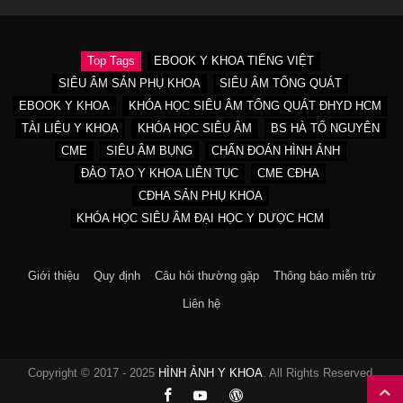
Top Tags
EBOOK Y KHOA TIẾNG VIỆT
SIÊU ÂM SẢN PHỤ KHOA
SIÊU ÂM TỔNG QUÁT
EBOOK Y KHOA
KHÓA HỌC SIÊU ÂM TỔNG QUÁT ĐHYD HCM
TÀI LIỆU Y KHOA
KHÓA HỌC SIÊU ÂM
BS HÀ TỐ NGUYÊN
CME
SIÊU ÂM BỤNG
CHẨN ĐOÁN HÌNH ẢNH
ĐÀO TẠO Y KHOA LIÊN TỤC
CME CĐHA
CĐHA SẢN PHỤ KHOA
KHÓA HỌC SIÊU ÂM ĐẠI HỌC Y DƯỢC HCM
Giới thiệu
Quy định
Câu hỏi thường gặp
Thông báo miễn trừ
Liên hệ
Copyright © 2017 - 2025
HÌNH ẢNH Y KHOA
. All Rights Reserved.