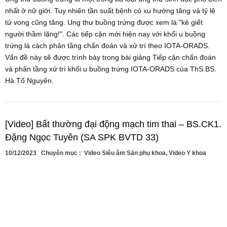
nhất ở nữ giới. Tuy nhiên tần suất bệnh có xu hướng tăng và tỷ lệ
tử vong cũng tăng. Ung thư buồng trứng được xem là "kẻ giết
người thầm lặng!". Các tiếp cận mới hiện nay với khối u buồng
trứng là cách phân tầng chẩn đoán và xử trí theo IOTA-ORADS.
Vấn đề này sẽ được trình bày trong bài giảng Tiếp cận chẩn đoán
và phân tầng xử trí khối u buồng trứng IOTA-ORADS của ThS.BS.
Hà Tố Nguyên.
[Video] Bất thường đại động mạch tim thai – BS.CK1.
Đặng Ngọc Tuyên (SA SPK BVTD 33)
10/12/2023
Chuyên mục :
Video Siêu âm Sản phụ khoa
,
Video Y khoa