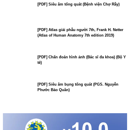
[PDF] Siêu âm tổng quát (Bệnh viện Chợ Rẫy)
[PDF] Atlas giải phẫu người 7th, Frank H. Netter
(Atlas of Human Anatomy 7th edition 2019)
[PDF] Chẩn đoán hình ảnh (Bác sĩ đa khoa) (Bộ Y
tế)
[PDF] Siêu âm bụng tổng quát (PGS. Nguyễn
Phước Bảo Quân)