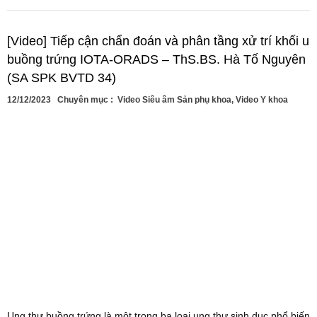
[Video] Tiếp cận chẩn đoán và phân tầng xử trí khối u
buồng trứng IOTA-ORADS – ThS.BS. Hà Tố Nguyên
(SA SPK BVTD 34)
12/12/2023
Chuyên mục :
Video Siêu âm Sản phụ khoa
,
Video Y khoa
Ung thư buồng trứng là một trong ba loại ung thư sinh dục phổ biến