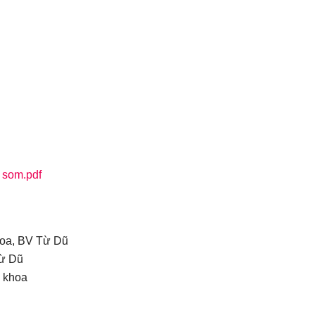
 som.pdf
hoa, BV Từ Dũ
Từ Dũ
 khoa