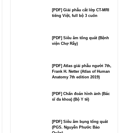
[PDF] Giải phẫu cắt lớp CT-MRI
tiếng Việt, full bộ 3 cuốn
[PDF] Siêu âm tổng quát (Bệnh
viện Chợ Rẫy)
[PDF] Atlas giải phẫu người 7th,
Frank H. Netter (Atlas of Human
Anatomy 7th edition 2019)
[PDF] Chẩn đoán hình ảnh (Bác
sĩ đa khoa) (Bộ Y tế)
[PDF] Siêu âm bụng tổng quát
(PGS. Nguyễn Phước Bảo
Quân)