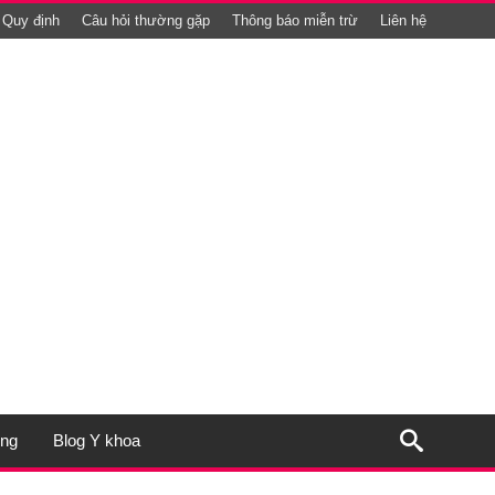
Quy định
Câu hỏi thường gặp
Thông báo miễn trừ
Liên hệ
ụng
Blog Y khoa