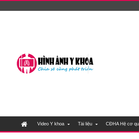
Video Y khoa
Tài liệu
CĐHA Hệ cơ qu