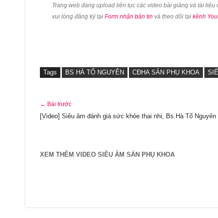
Trang web đang upload liên tục các video bài giảng và tài liệ
vui lòng đăng ký tại
Form nhận bản tin
và theo dõi tại
kênh You
Tags
BS HÀ TỐ NGUYÊN
CĐHA SẢN PHỤ KHOA
SI
← Bài trước
[Video] Siêu âm đánh giá sức khỏe thai nhi, Bs Hà Tố Nguyên
XEM THÊM VIDEO SIÊU ÂM SẢN PHỤ KHOA