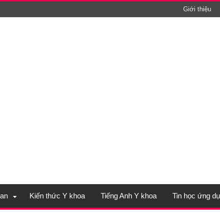
Giới thiệu
an
Kiến thức Y khoa
Tiếng Anh Y khoa
Tin học ứng d